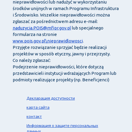
nieprawidłowości lub nadużyć w wykorzystaniu
środków unijnych w ramach Programu Infrastruktura
i Środowisko. Wszelkie nieprawidłowości można
zgłaszać za pośrednictwem adresu e-mail:
naduzycia.POIS@mfipr.gov.pl
lub specjalnego
formularza na stronie
www.
p
oi
s
.gov.pl\
nieprawidlowosci
.
Przyjęte rozwiązanie sprzyjać będzie realizacji
projektów w sposób etyczny, jawny i przejrzysty.
Co należy zgłaszać:
Podejrzenie nieprawidłowości, które dotyczą
przedstawicieli instytucji wdrażających Program lub
podmioty realizujące projekty (np. Beneficjenci)
Декларация доступности
карта сайта
контакт
Информация о защите персональных
данных