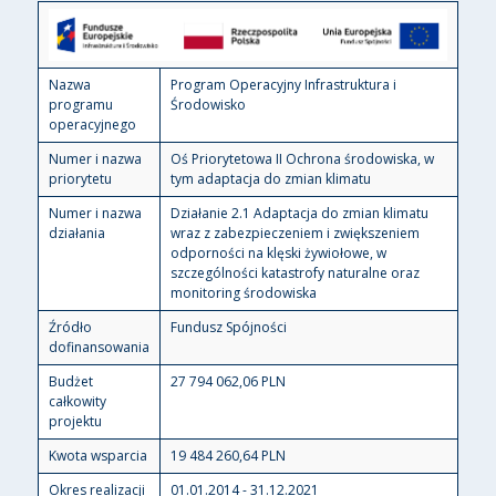
Nazwa
Program Operacyjny Infrastruktura i
programu
Środowisko
operacyjnego
Numer i nazwa
Oś Priorytetowa II Ochrona środowiska, w
priorytetu
tym adaptacja do zmian klimatu
Numer i nazwa
Działanie 2.1 Adaptacja do zmian klimatu
działania
wraz z zabezpieczeniem i zwiększeniem
odporności na klęski żywiołowe, w
szczególności katastrofy naturalne oraz
monitoring środowiska
Źródło
Fundusz Spójności
dofinansowania
Budżet
27 794 062,06 PLN
całkowity
projektu
Kwota wsparcia
19 484 260,64 PLN
Okres realizacji
01.01.2014 - 31.12.2021