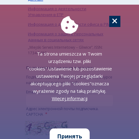
Информация о деятельности
Управления в ЕТР
Информация о деятельности офиса в PJM
Информация о защите персональных
данных в социальных сетях
„Miejski Serwis Internetowy – Gliwice”, ISSN:
1734-5480
Ta strona umieszcza w Twoim
urządzeniu tzw. pliki
Подпишитесь на нашу рассылку
"cookies".Ustawienie lub pozostawienie
ustawienia Twojej przeglądarki
Подпишитесь на рассылку, чтобы быть в курсе
наших последних новостей
akceptującego pliki "cookies"oznacza
wyrażenie zgody na taką praktykę.
Email
Więcej informacji
Адрес электронной почты подписчика.
CAPTCHA
Принять