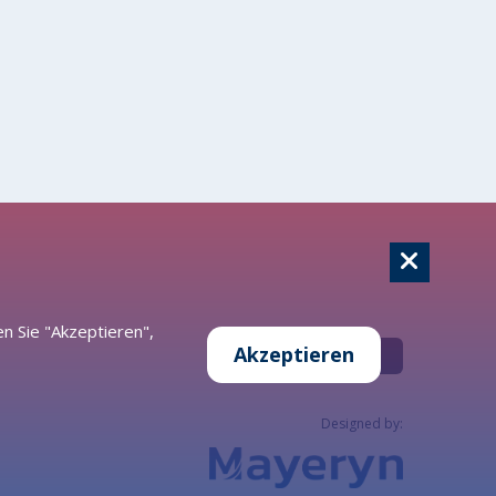
n Sie "Akzeptieren",
Akzeptieren
Offene Daten
Designed by: