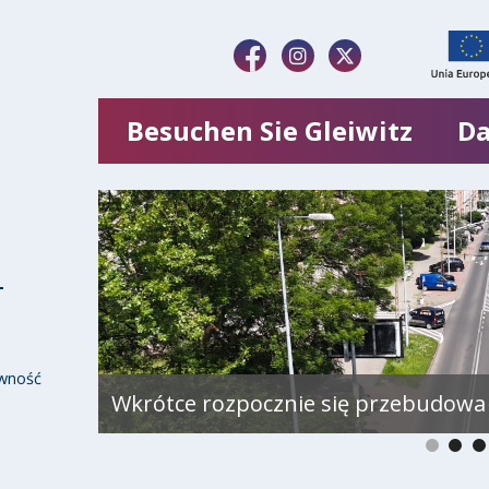
Besuchen Sie Gleiwitz
Da
wność
Wkrótce rozpocznie się przebudowa 