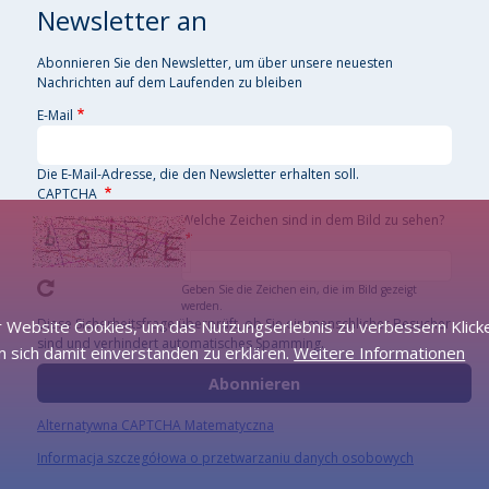
Newsletter an
Abonnieren Sie den Newsletter, um über unsere neuesten
Nachrichten auf dem Laufenden zu bleiben
E-Mail
Die E-Mail-Adresse, die den Newsletter erhalten soll.
CAPTCHA
Welche Zeichen sind in dem Bild zu sehen?
Geben Sie die Zeichen ein, die im Bild gezeigt
werden.
Diese Sicherheitsfrage überprüft, ob Sie ein menschlicher Besucher
 Website Cookies, um das Nutzungserlebnis zu verbessern Klicke
sind und verhindert automatisches Spamming.
 sich damit einverstanden zu erklären.
Weitere Informationen
Alternatywna CAPTCHA Matematyczna
Informacja szczegółowa o przetwarzaniu danych osobowych