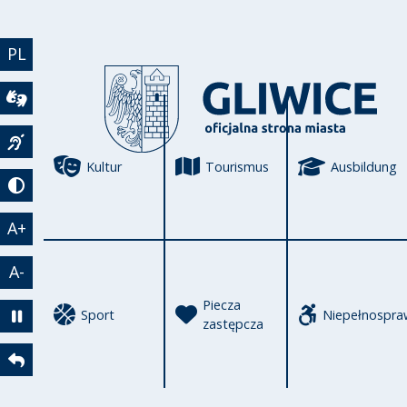
Direkt zum Inhalt
PL
Wideotłumacz
Język migowy
Kultur
Tourismus
Ausbildung
Tryb kontrastowy
A+
A-
Piecza
Sport
Niepełnospra
zastępcza
Zatrzymaj animację
Powrót