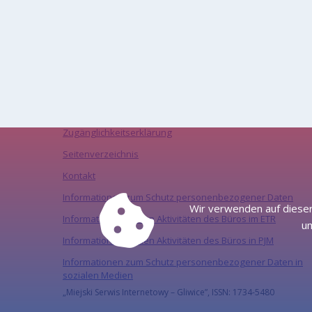
Zugänglichkeitserklärung
Seitenverzeichnis
Kontakt
Informationen zum Schutz personenbezogener Daten
Wir verwenden auf dieser
Informationen zu den Aktivitäten des Büros im ETR
um
Informationen zu den Aktivitäten des Büros in PJM
Informationen zum Schutz personenbezogener Daten in
sozialen Medien
„Miejski Serwis Internetowy – Gliwice”, ISSN: 1734-5480