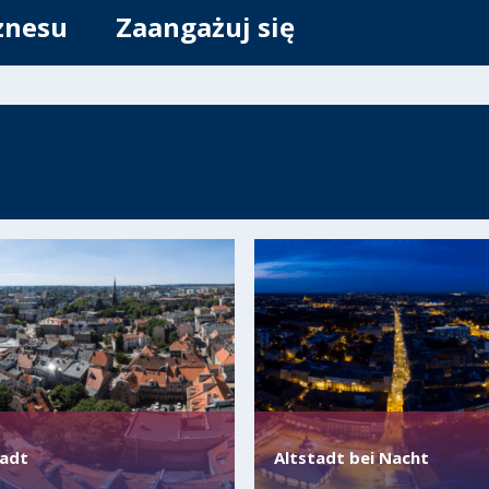
znesu
Zaangażuj się
tadt
Altstadt bei Nacht