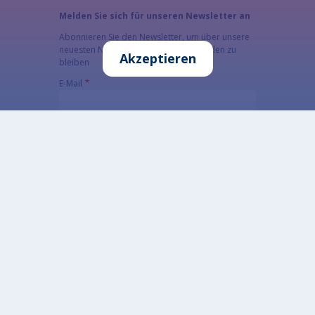
Melden Sie sich für unseren Newsletter an
Abonnieren Sie den Newsletter, um über unsere
neuesten Nachrichten auf dem Laufenden zu
Akzeptieren
bleiben
E-Mail
Die E-Mail-Adresse, die den Newsletter erhalten
soll.
CAPTCHA
Welche Zeichen sind in dem Bild zu sehen?
Geben Sie die Zeichen ein, die im Bild gezeigt werden.
Diese Sicherheitsfrage überprüft, ob Sie ein
menschlicher Besucher sind und verhindert
automatisches Spamming.