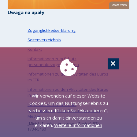
06.08.2026
Uwaga na upały
Zugänglichkeitserklärung
Seitenverzeichnis
Kontakt
Informationen zum Schutz
personenbezogener Daten
Informationen zu den Aktivitäten des Büros
im ETR
Informationen zu den Aktivitäten des Büros
in PJM
Wir verwenden auf dieser Website
Cookies, um das Nutzungserlebnis zu
Informationen zum Schutz
verbessern Klicken Sie "Akzeptieren",
personenbezogener Daten in sozialen
Medien
um sich damit einverstanden zu
„Miejski Serwis Internetowy – Gliwice”, ISSN:
erklären.
Weitere Informationen
1734-5480