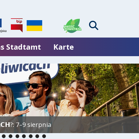
s Stadtamt
Karte
𝗖𝗛?: 7–9 sierpnia