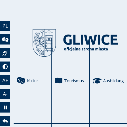
Direkt zum Inhalt
PL
Wideotłumacz
Język migowy
Tryb kontrastowy
A+
Kultur
Tourismus
Ausbildung
A-
Zatrzymaj animację
Powrót