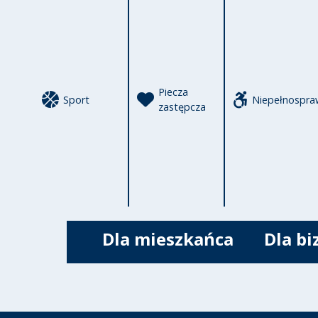
Piecza
Sport
Niepełnospra
zastępcza
Dla mieszkańca
Dla bi