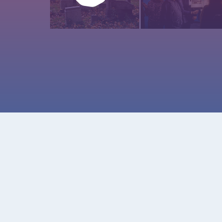
Zugänglichkeitserklärung
Seitenverzeichnis
Kontakt
Informationen zum Schutz personenbezogener Daten
Informationen zu den Aktivitäten des Büros im ETR