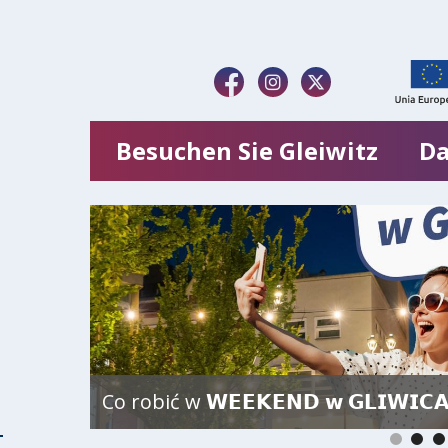
Besuchen Sie Gleiwitz
Da
Co robić w 𝗪𝗘𝗘𝗞𝗘𝗡𝗗 𝘄 𝗚𝗟𝗜𝗪𝗜𝗖