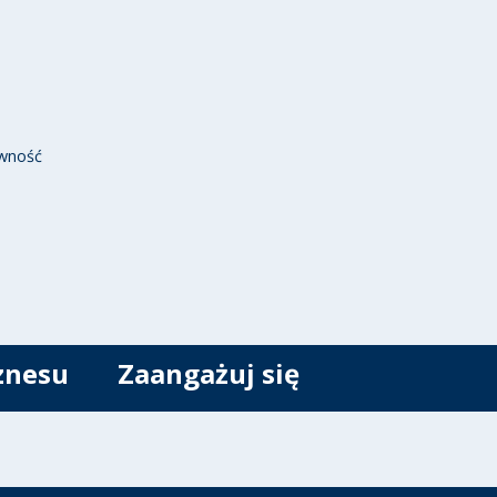
wność
znesu
Zaangażuj się