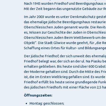
Nach 1945 wurden Friedhof und Beerdigungshaus v
Mit der Zeit begann das ungenutzte Gebäude zur Ru
Im Jahr 2003 wurde es unter Denkmalschutz gestell
das ehemalige jüdische Beerdigungshaus restaurie
Oberschlesischen Juden genannt wurde. Die Revitali
es, Wissen zur Geschichte der Juden in Oberschles
Oberschlesischen Juden Beim Wettbewerb um den „
Objekt”. Die Stadt Gliwice wurde geehrt, für „die R
Schaffung eines Ortes für Kultur- und Bildungsan
Der jüdische Friedhof, der sich unweit des ehemal
Friedhof belegt war, der sich an der ul. Na Piasku
erhalten geblieben. Bis heute sind über 600 Grabst
der Moderne gehalten sind. Durch die Mitte des Fr
ist, die im Ersten Weltkrieg gefallen sind. Es wurd
Friedhof erfüllt bis heute seine grundlegende Fun
des jüdischen Friedhofs mit einer Fläche von 2,5 
Öffnungszeiten:
Montag: geschlossen;