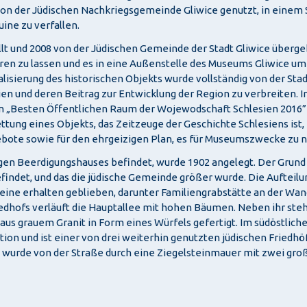
on der Jüdischen Nachkriegsgemeinde Gliwice genutzt, in einem 
ine zu verfallen.
t und 2008 von der Jüdischen Gemeinde der Stadt Gliwice übergeb
ren zu lassen und es in eine Außenstelle des Museums Gliwice um
sierung des historischen Objekts wurde vollständig von der Stadt 
ien und deren Beitrag zur Entwicklung der Region zu verbreiten. 
Besten Öffentlichen Raum der Wojewodschaft Schlesien 2016” in 
ettung eines Objekts, das Zeitzeuge der Geschichte Schlesiens ist,
gebote sowie für den ehrgeizigen Plan, es für Museumszwecke zu n
igen Beerdigungshauses befindet, wurde 1902 angelegt. Der Grund f
 befindet, und das die jüdische Gemeinde größer wurde. Die Aufteil
eine erhalten geblieben, darunter Familiengrabstätte an der Wand,
iedhofs verläuft die Hauptallee mit hohen Bäumen. Neben ihr ste
e aus grauem Granit in Form eines Würfels gefertigt. Im südöstlich
ktion und ist einer von drei weiterhin genutzten jüdischen Friedh
ha wurde von der Straße durch eine Ziegelsteinmauer mit zwei gr