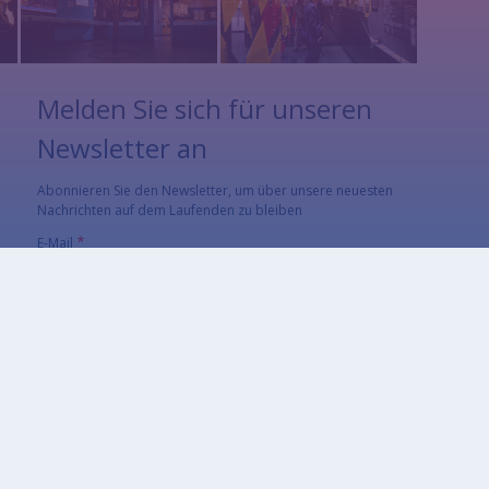
Melden Sie sich für unseren
Newsletter an
Abonnieren Sie den Newsletter, um über unsere neuesten
Nachrichten auf dem Laufenden zu bleiben
E-Mail
Die E-Mail-Adresse, die den Newsletter erhalten soll.
CAPTCHA
Welche Zeichen sind in dem Bild zu sehen?
Geben Sie die Zeichen ein, die im Bild gezeigt
werden.
Diese Sicherheitsfrage überprüft, ob Sie ein menschlicher Besucher
sind und verhindert automatisches Spamming.