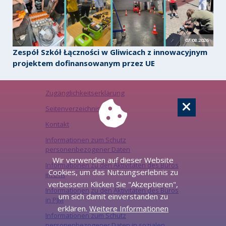
07.08.2026
Zespół Szkół Łączności w Gliwicach z innowacyjnym
projektem dofinansowanym przez UE
Zugänglichkeitserklärung
Seitenverzeichnis
Kontakt
Informationen zum Schutz
personenbezogener Daten
Wir verwenden auf dieser Website
Informationen zu den Aktivitäten des Büros
Cookies, um das Nutzungserlebnis zu
im ETR
verbessern Klicken Sie "Akzeptieren",
Informationen zu den Aktivitäten des Büros
um sich damit einverstanden zu
in PJM
erklären.
Weitere Informationen
Informationen zum Schutz
personenbezogener Daten in sozialen