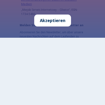
Medien
„Miejski Serwis Internetowy – Gliwice”, ISSN:
1734-5480
Akzeptieren
Melden Sie sich für unseren Newsletter an
Abonnieren Sie den Newsletter, um über unsere
neuesten Nachrichten auf dem Laufenden zu
bleiben
E-Mail
Die E-Mail-Adresse, die den Newsletter erhalten
soll.
CAPTCHA
Welche Zeichen sind in dem Bild zu sehen?
Geben Sie die Zeichen ein, die im Bild gezeigt werden.