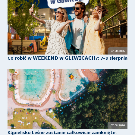
07.08.2026
Co robić w 𝗪𝗘𝗘𝗞𝗘𝗡𝗗 𝘄 𝗚𝗟𝗜𝗪𝗜𝗖𝗔𝗖𝗛?: 7–9 sierpnia
07.08.2026
Kąpielisko Leśne zostanie całkowicie zamknięte.