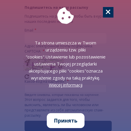
Подпишитесь на нашу рассылку
Подпишитесь на рассылку, чтобы быть в курсе
наших последних новостей
Email
Ta strona umieszcza w Twoim
Адрес электронной почты подписчика.
urządzeniu tzw. pliki
CAPTCHA
"cookies".Ustawienie lub pozostawienie
ustawienia Twojej przeglądarki
akceptującego pliki "cookies"oznacza
wyrażenie zgody na taką praktykę.
Какой код на картинке?
Więcej informacji
Введите символы, которые показаны на картинке.
Этот вопрос задается для того, чтобы
выяснить, являетесь ли Вы человеком или
представляете из себя автоматическую спам-
рассылку.
Принять