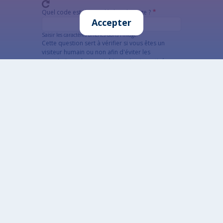
Quel code est dissimulé dans l'image ?
Accepter
Saisir les caractères affichés dans l'image.
Cette question sert à vérifier si vous êtes un
visiteur humain ou non afin d'éviter les
soumissions de pourriel (spam) automatisées.
Alternatywna CAPTCHA Matematyczna
Informacja szczegółowa o przetwarzaniu danych
osobowych
Données ouvertes
Conçu par: