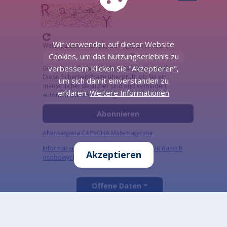
Wir verwenden auf dieser Website
Welche Zeichen sind in dem Bild zu sehen?
Cookies, um das Nutzungserlebnis zu
verbessern Klicken Sie "Akzeptieren",
Geben Sie die Zeichen ein, die im Bild gezeigt werden.
Diese Sicherheitsfrage überprüft, ob Sie ein
um sich damit einverstanden zu
menschlicher Besucher sind und verhindert
erklären.
Weitere Informationen
automatisches Spamming.
Alternatywna CAPTCHA Matematyczna
Informacja szczegółowa o przetwarzaniu danych
Akzeptieren
osobowych
Offene Daten
Designed by: