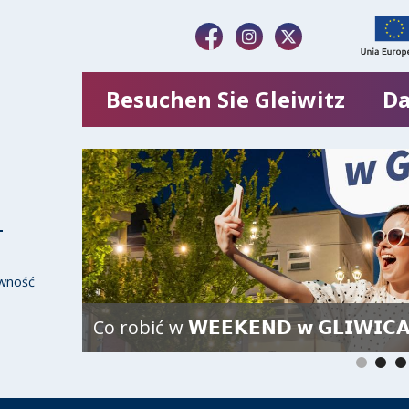
Besuchen Sie Gleiwitz
Da
wność
Co robić w 𝗪𝗘𝗘𝗞𝗘𝗡𝗗 𝘄 𝗚𝗟𝗜𝗪𝗜𝗖