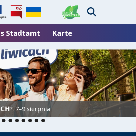
s Stadtamt
Karte
𝗖𝗛?: 7–9 sierpnia