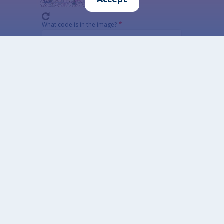
What code is in the image?
Enter the characters shown in the image.
This question is for testing whether or not you
are a human visitor and to prevent automated
spam submissions.
Alternatywna CAPTCHA Matematyczna
Informacja szczegółowa o przetwarzaniu danych
osobowych
Open data
Designed by: