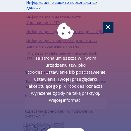
Информация о защите персональных
данных
Информация о деятельности
Управления в ЕТР
Информация о деятельности офиса в PJM
Информация о защите персональных
данных в социальных сетях
„Miejski Serwis Internetowy – Gliwice”, ISSN:
Ta strona umieszcza w Twoim
1734-5480
urządzeniu tzw. pliki
"cookies".Ustawienie lub pozostawienie
Подпишитесь на нашу рассылку
ustawienia Twojej przeglądarki
Подпишитесь на рассылку, чтобы быть в курсе
akceptującego pliki "cookies"oznacza
наших последних новостей
wyrażenie zgody na taką praktykę.
Email
Więcej informacji
Адрес электронной почты подписчика.
CAPTCHA