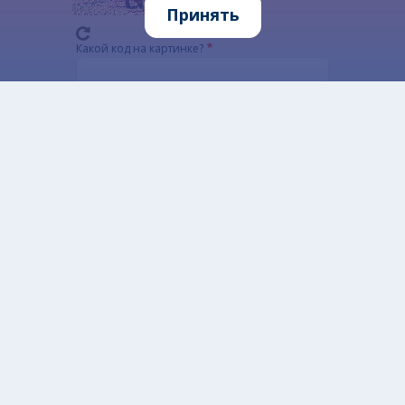
Принять
Какой код на картинке?
Введите символы, которые показаны на картинке.
Этот вопрос задается для того, чтобы
выяснить, являетесь ли Вы человеком или
представляете из себя автоматическую спам-
рассылку.
Alternatywna CAPTCHA Matematyczna
Informacja szczegółowa o przetwarzaniu danych
osobowych
Открытые данные
Разработано: