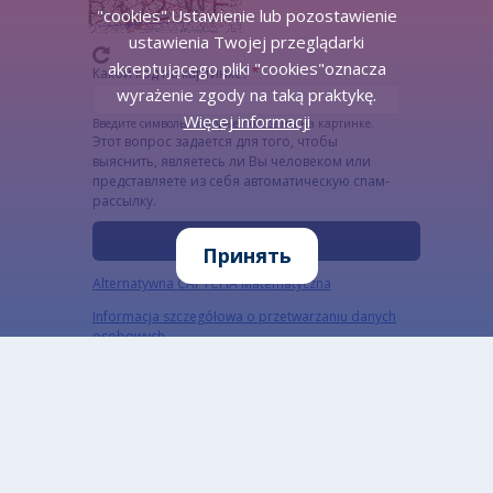
"cookies".Ustawienie lub pozostawienie
ustawienia Twojej przeglądarki
akceptującego pliki "cookies"oznacza
Какой код на картинке?
wyrażenie zgody na taką praktykę.
Więcej informacji
Введите символы, которые показаны на картинке.
Этот вопрос задается для того, чтобы
выяснить, являетесь ли Вы человеком или
представляете из себя автоматическую спам-
рассылку.
Принять
Alternatywna CAPTCHA Matematyczna
Informacja szczegółowa o przetwarzaniu danych
osobowych
Открытые данные
Разработано: