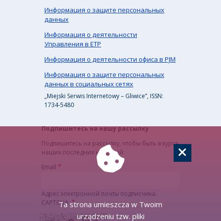
Информация о защите персональных
данных
Информация о деятельности
Управления в ЕТР
Информация о деятельности офиса в PJM
Информация о защите персональных
данных в социальных сетях
„Miejski Serwis Internetowy – Gliwice”, ISSN:
1734-5480
Подпишитесь на нашу рассылку
Подпишитесь на рассылку, чтобы быть в курсе
наших последних новостей
Email
Адрес электронной почты подписчика.
CAPTCHA
Ta strona umieszcza w Twoim
urządzeniu tzw. pliki