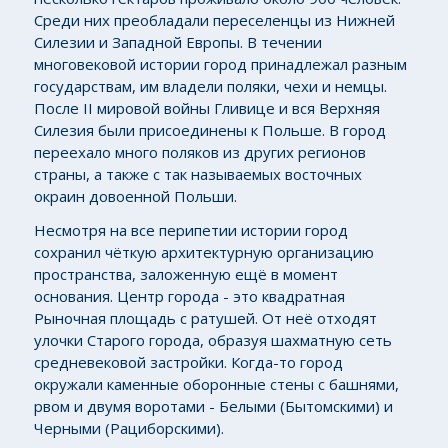
Среди них преобладали переселенцы из Нижней
Силезии и Западной Европы. В течении
многовековой истории город принадлежал разным
государствам, им владели поляки, чехи и немцы.
После II мировой войны Гливице и вся Верхняя
Силезия были присоединены к Польше. В город
переехало много поляков из других регионов
страны, а также с так называемых восточных
окраин довоенной Польши.
Несмотря на все перипетии истории город
сохранил чёткую архитектурную организацию
пространства, заложенную ещё в момент
основания. Центр города - это квадратная
Рыночная площадь с ратушей. От неё отходят
улочки Старого города, образуя шахматную сеть
средневековой застройки. Когда-то город
окружали каменные оборонные стены с башнями,
рвом и двумя воротами - Белыми (Бытомскими) и
Черными (Рациборскими).