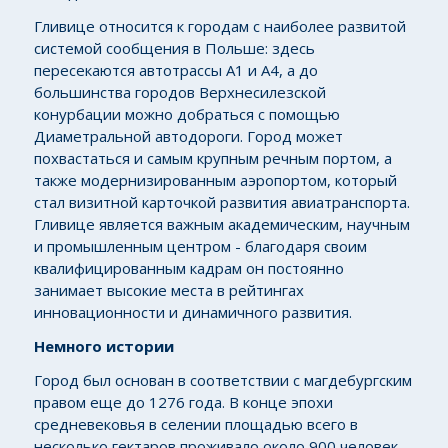
Гливице относится к городам с наиболее развитой
системой сообщения в Польше: здесь
пересекаются автотрассы А1 и А4, а до
большинства городов Верхнесилезской
конурбации можно добраться с помощью
Диаметральной автодороги. Город может
похвастаться и самым крупным речным портом, а
также модернизированным аэропортом, который
стал визитной карточкой развития авиатранспорта.
Гливице является важным академическим, научным
и промышленным центром - благодаря своим
квалифицированным кадрам он постоянно
занимает высокие места в рейтингах
инновационности и динамичного развития.
Немного истории
Город был основан в соответствии с магдебургским
правом еще до 1276 года. В конце эпохи
средневековья в селении площадью всего в
несколько гектаров проживало около 900 человек.