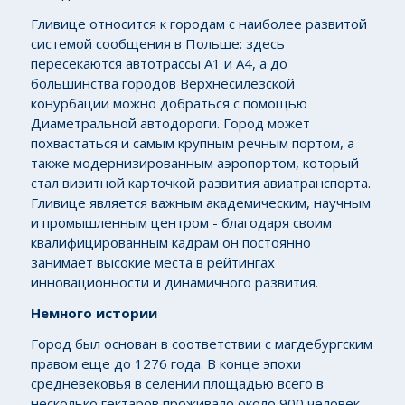
Гливице относится к городам с наиболее развитой
системой сообщения в Польше: здесь
пересекаются автотрассы А1 и А4, а до
большинства городов Верхнесилезской
конурбации можно добраться с помощью
Диаметральной автодороги. Город может
похвастаться и самым крупным речным портом, а
также модернизированным аэропортом, который
стал визитной карточкой развития авиатранспорта.
Гливице является важным академическим, научным
и промышленным центром - благодаря своим
квалифицированным кадрам он постоянно
занимает высокие места в рейтингах
инновационности и динамичного развития.
Немного истории
Город был основан в соответствии с магдебургским
правом еще до 1276 года. В конце эпохи
средневековья в селении площадью всего в
несколько гектаров проживало около 900 человек.