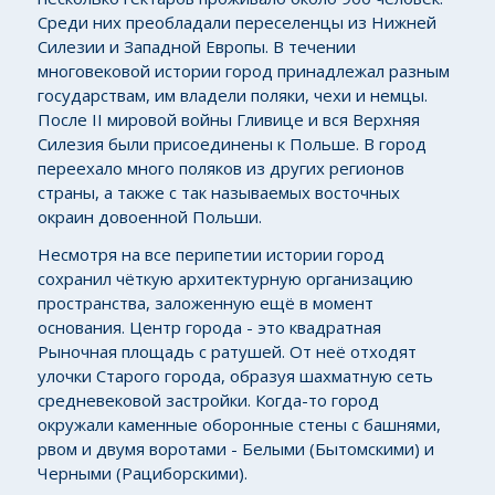
Среди них преобладали переселенцы из Нижней
Силезии и Западной Европы. В течении
многовековой истории город принадлежал разным
государствам, им владели поляки, чехи и немцы.
После II мировой войны Гливице и вся Верхняя
Силезия были присоединены к Польше. В город
переехало много поляков из других регионов
страны, а также с так называемых восточных
окраин довоенной Польши.
Несмотря на все перипетии истории город
сохранил чёткую архитектурную организацию
пространства, заложенную ещё в момент
основания. Центр города - это квадратная
Рыночная площадь с ратушей. От неё отходят
улочки Старого города, образуя шахматную сеть
средневековой застройки. Когда-то город
окружали каменные оборонные стены с башнями,
рвом и двумя воротами - Белыми (Бытомскими) и
Черными (Рациборскими).