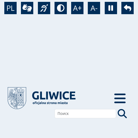
Перейти к основному содержанию
PL
A+
A-
Wideotłumacz
Język migowy
Tryb kontrastowy
Zatrzym
Po