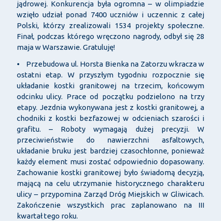
jądrowej. Konkurencja była ogromna – w olimpiadzie
wzięło udział ponad 7400 uczniów i uczennic z całej
Polski, którzy zrealizowali 1534 projekty społeczne.
Finał, podczas którego wręczono nagrody, odbył się 28
maja w Warszawie. Gratuluję!
• Przebudowa ul. Horsta Bienka na Zatorzu wkracza w
ostatni etap. W przyszłym tygodniu rozpocznie się
układanie kostki granitowej na trzecim, końcowym
odcinku ulicy. Prace od początku podzielono na trzy
etapy. Jezdnia wykonywana jest z kostki granitowej, a
chodniki z kostki bezfazowej w odcieniach szarości i
grafitu. – Roboty wymagają dużej precyzji. W
przeciwieństwie do nawierzchni asfaltowych,
układanie bruku jest bardziej czasochłonne, ponieważ
każdy element musi zostać odpowiednio dopasowany.
Zachowanie kostki granitowej było świadomą decyzją,
mającą na celu utrzymanie historycznego charakteru
ulicy – przypomina Zarząd Dróg Miejskich w Gliwicach.
Zakończenie wszystkich prac zaplanowano na III
kwartał tego roku.