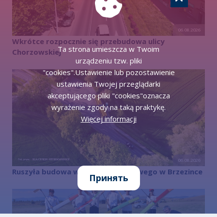
06.08.2026
Wkrótce rozpocznie się przebudowa ulicy
Ta strona umieszcza w Twoim
Chorzowskiej
urządzeniu tzw. pliki
"cookies".Ustawienie lub pozostawienie
ustawienia Twojej przeglądarki
akceptującego pliki "cookies"oznacza
wyrażenie zgody na taką praktykę.
Więcej informacji
06.08.2026
Ruszyła budowa węzła przesiadkowego w Brzezince
Принять