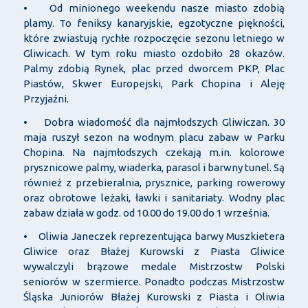
• Od minionego weekendu nasze miasto zdobią
plamy. To feniksy kanaryjskie, egzotyczne piękności,
które zwiastują rychłe rozpoczęcie sezonu letniego w
Gliwicach. W tym roku miasto ozdobiło 28 okazów.
Palmy zdobią Rynek, plac przed dworcem PKP, Plac
Piastów, Skwer Europejski, Park Chopina i Aleję
Przyjaźni.
• Dobra wiadomość dla najmłodszych Gliwiczan. 30
maja ruszył sezon na wodnym placu zabaw w Parku
Chopina. Na najmłodszych czekają m.in. kolorowe
prysznicowe palmy, wiaderka, parasol i barwny tunel. Są
również z przebieralnia, prysznice, parking rowerowy
oraz obrotowe leżaki, ławki i sanitariaty. Wodny plac
zabaw działa w godz. od 10.00 do 19.00 do 1 września.
• Oliwia Janeczek reprezentująca barwy Muszkietera
Gliwice oraz Błażej Kurowski z Piasta Gliwice
wywalczyli brązowe medale Mistrzostw Polski
seniorów w szermierce. Ponadto podczas Mistrzostw
Śląska Juniorów Błażej Kurowski z Piasta i Oliwia