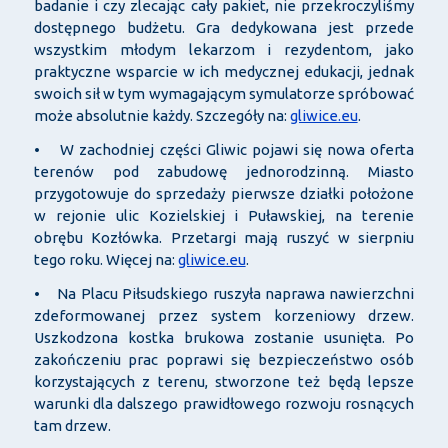
badanie i czy zlecając cały pakiet, nie przekroczyliśmy
dostępnego budżetu. Gra dedykowana jest przede
wszystkim młodym lekarzom i rezydentom, jako
praktyczne wsparcie w ich medycznej edukacji, jednak
swoich sił w tym wymagającym symulatorze spróbować
może absolutnie każdy. Szczegóły na:
gliwice.eu
.
• W zachodniej części Gliwic pojawi się nowa oferta
terenów pod zabudowę jednorodzinną. Miasto
przygotowuje do sprzedaży pierwsze działki położone
w rejonie ulic Kozielskiej i Puławskiej, na terenie
obrębu Kozłówka. Przetargi mają ruszyć w sierpniu
tego roku. Więcej na:
gliwice.eu
.
• Na Placu Piłsudskiego ruszyła naprawa nawierzchni
zdeformowanej przez system korzeniowy drzew.
Uszkodzona kostka brukowa zostanie usunięta. Po
zakończeniu prac poprawi się bezpieczeństwo osób
korzystających z terenu, stworzone też będą lepsze
warunki dla dalszego prawidłowego rozwoju rosnących
tam drzew.