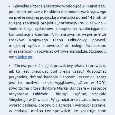
• Gliwickie Przedsiębiorstwo Wodociągów i Kanalizacji
podpisało umowę z Bankiem Gospodarstwa Krajowego
na preferencyjną pożyczkę o wartości ponad 14,5 mln zł
służącą realizacji projektu „Cyfryzacja PWiK Gliwice –
Modernizacja systemów zarządzania wodociągami i
komunikacji z klientami”. Finansowanie, wspierane ze
środków Krajowego Planu Odbudowy, pozwoli
miejskiej spółce unowocześnić usługi świadczone
mieszkańcom i rozwinąć cyfrowe narzędzia. Szczegóły
na:
gliwice.eu
.
• Chcesz poczuć się jak prawdziwy lekarz i sprawdzić,
jak to jest pracować pod presją czasu? Rozpoznać
przypadek, dobrać badania i sposób leczenia? Teraz
jest to możliwe dzięki wyjątkowej „Grze w SOR”,
stworzonej przez doktora Marka Bonczara – zastępcę
ordynatora Oddziału Chirurgii Ogólnej Szpitala
Miejskiego w Gliwicach. W symulatorze trzeba bowiem
wybrać badania, postawić diagnozę i wdrożyć leczenie.
W dodatku można też sprawdzić, ile kosztuje dane