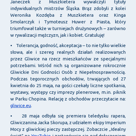
Janeczek z Muszkietera wywalczyli tytuły
indywidualnych mistrzów Śląska. Brąz zdobyli z kolei
Weronika Kozdęba z Muszkietera oraz Kinga
Smolarczyk i Tymoteusz Huwer z Piasta, który
triumfował także w turniejach drużynowych – zarówno
w rywalizacji mężczyzn, jak i kobiet. Gratuluję!
• Tolerancja, godność, akceptacja – to nie tylko wielkie
słowa, ale i szereg realnych działań realizowanych
przez Gliwice na rzecz mieszkańców ze specjalnymi
potrzebami. Wśród nich są organizowane rokrocznie
Gliwickie Dni Godności Osób z Niepełnosprawnością.
Podczas tegorocznych obchodów, trwających od 27
kwietnia do 25 maja, na gości czekały liczne spotkania,
wystawy, występy czy imprezy plenerowe, m.in. piknik
w Parku Chopina. Relację z obchodów przeczytacie na:
gliwice.eu
.
• 28 maja odbyła się premiera teledysku rapera,
Gliwiczanina Jacka Skorupa, z udziałem ekipy Imperium
Mocy z gliwickiej pieczy zastępczej. Zobaczcie „Idealny
świat” na
YouTubie
i zastanówcie się nad dołączeniem