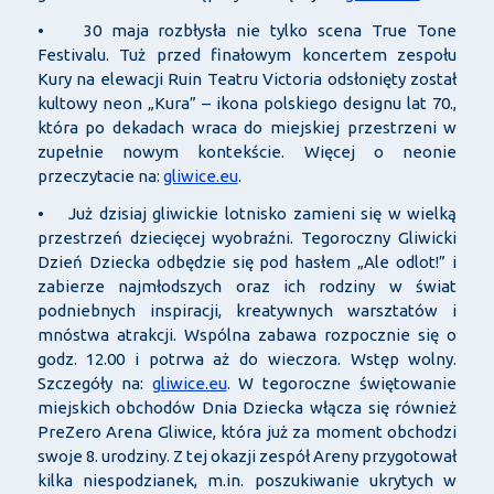
• 30 maja rozbłysła nie tylko scena True Tone
Festivalu. Tuż przed finałowym koncertem zespołu
Kury na elewacji Ruin Teatru Victoria odsłonięty został
kultowy neon „Kura” – ikona polskiego designu lat 70.,
która po dekadach wraca do miejskiej przestrzeni w
zupełnie nowym kontekście. Więcej o neonie
przeczytacie na:
gliwice.eu
.
• Już dzisiaj gliwickie lotnisko zamieni się w wielką
przestrzeń dziecięcej wyobraźni. Tegoroczny Gliwicki
Dzień Dziecka odbędzie się pod hasłem „Ale odlot!” i
zabierze najmłodszych oraz ich rodziny w świat
podniebnych inspiracji, kreatywnych warsztatów i
mnóstwa atrakcji. Wspólna zabawa rozpocznie się o
godz. 12.00 i potrwa aż do wieczora. Wstęp wolny.
Szczegóły na:
gliwice.eu
. W tegoroczne świętowanie
miejskich obchodów Dnia Dziecka włącza się również
PreZero Arena Gliwice, która już za moment obchodzi
swoje 8. urodziny. Z tej okazji zespół Areny przygotował
kilka niespodzianek, m.in. poszukiwanie ukrytych w