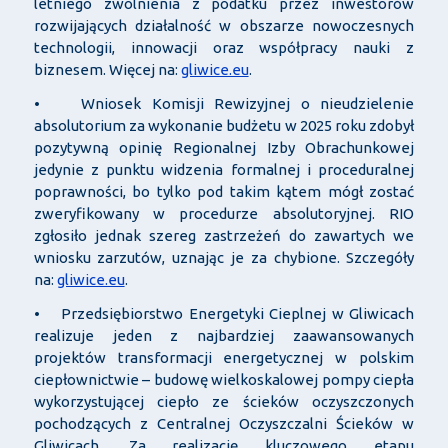
letniego zwolnienia z podatku przez inwestorów
rozwijających działalność w obszarze nowoczesnych
technologii, innowacji oraz współpracy nauki z
biznesem. Więcej na:
gliwice.eu
.
• Wniosek Komisji Rewizyjnej o nieudzielenie
absolutorium za wykonanie budżetu w 2025 roku zdobył
pozytywną opinię Regionalnej Izby Obrachunkowej
jedynie z punktu widzenia formalnej i proceduralnej
poprawności, bo tylko pod takim kątem mógł zostać
zweryfikowany w procedurze absolutoryjnej. RIO
zgłosiło jednak szereg zastrzeżeń do zawartych we
wniosku zarzutów, uznając je za chybione. Szczegóły
na:
gliwice.eu
.
• Przedsiębiorstwo Energetyki Cieplnej w Gliwicach
realizuje jeden z najbardziej zaawansowanych
projektów transformacji energetycznej w polskim
ciepłownictwie – budowę wielkoskalowej pompy ciepła
wykorzystującej ciepło ze ścieków oczyszczonych
pochodzących z Centralnej Oczyszczalni Ścieków w
Gliwicach. Za realizację kluczowego etapu