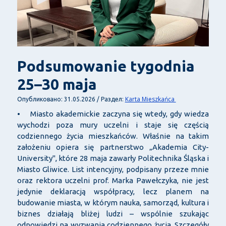
Podsumowanie tygodnia
25–30 maja
Karta Mieszkańca
Опубликовано: 31.05.2026 / Раздел:
• Miasto akademickie zaczyna się wtedy, gdy wiedza
wychodzi poza mury uczelni i staje się częścią
codziennego życia mieszkańców. Właśnie na takim
założeniu opiera się partnerstwo „Akademia City-
University", które 28 maja zawarły Politechnika Śląska i
Miasto Gliwice. List intencyjny, podpisany przeze mnie
oraz rektora uczelni prof. Marka Pawełczyka, nie jest
jedynie deklaracją współpracy, lecz planem na
budowanie miasta, w którym nauka, samorząd, kultura i
biznes działają bliżej ludzi – wspólnie szukając
odpowiedzi na wyzwania codziennego życia. Szczegóły