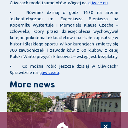
Gliwicach modeli samolotów. Więcej na:
gliwice.eu
.
• Również dzisiaj o godz. 16.30 na arenie
lekkoatletycznej im. Eugeniusza Bieniasza na
Koperniku wystartuje I Memoriału Klausa Czecha –
człowieka, który przez dziesięciolecia wychowywał
kolejne pokolenia lekkoatletów i na stałe zapisał się w
historii śląskiego sportu. W konkurencjach zmierzy się
300 zawodniczek i zawodników z 60 klubów z całej
Polski. Warto przyjść i kibicować – wstęp jest bezpłatny.
• Co można robić jeszcze dzisiaj w Gliwicach?
Sprawdźcie na:
gliwice.eu
.
More news