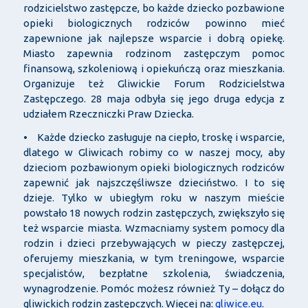
rodzicielstwo zastępcze, bo każde dziecko pozbawione
opieki biologicznych rodziców powinno mieć
zapewnione jak najlepsze wsparcie i dobrą opiekę.
Miasto zapewnia rodzinom zastępczym pomoc
finansową, szkoleniową i opiekuńczą oraz mieszkania.
Organizuje też Gliwickie Forum Rodzicielstwa
Zastępczego. 28 maja odbyła się jego druga edycja z
udziałem Rzeczniczki Praw Dziecka.
• Każde dziecko zasługuje na ciepło, troskę i wsparcie,
dlatego w Gliwicach robimy co w naszej mocy, aby
dzieciom pozbawionym opieki biologicznych rodziców
zapewnić jak najszczęśliwsze dzieciństwo. I to się
dzieje. Tylko w ubiegłym roku w naszym mieście
powstało 18 nowych rodzin zastępczych, zwiększyło się
też wsparcie miasta. Wzmacniamy system pomocy dla
rodzin i dzieci przebywających w pieczy zastępczej,
oferujemy mieszkania, w tym treningowe, wsparcie
specjalistów, bezpłatne szkolenia, świadczenia,
wynagrodzenie. Pomóc możesz również Ty – dołącz do
gliwickich rodzin zastępczych. Więcej na:
gliwice.eu
.