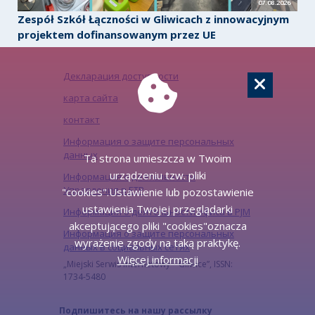
07.08.2026
Zespół Szkół Łączności w Gliwicach z innowacyjnym
projektem dofinansowanym przez UE
Декларация доступности
карта сайта
контакт
Информация о защите персональных
данных
Ta strona umieszcza w Twoim
urządzeniu tzw. pliki
Информация о деятельности
Управления в ЕТР
"cookies".Ustawienie lub pozostawienie
ustawienia Twojej przeglądarki
Информация о деятельности офиса в PJM
akceptującego pliki "cookies"oznacza
Информация о защите персональных
wyrażenie zgody na taką praktykę.
данных в социальных сетях
Więcej informacji
„Miejski Serwis Internetowy – Gliwice”, ISSN:
1734-5480
Подпишитесь на нашу рассылку