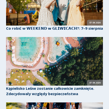
07.08.2026
Co robić w 𝗪𝗘𝗘𝗞𝗘𝗡𝗗 𝘄 𝗚𝗟𝗜𝗪𝗜𝗖𝗔𝗖𝗛?: 7–9 sierpnia
07.08.2026
Kąpielisko Leśne zostanie całkowicie zamknięte.
Zdecydowały względy bezpieczeństwa