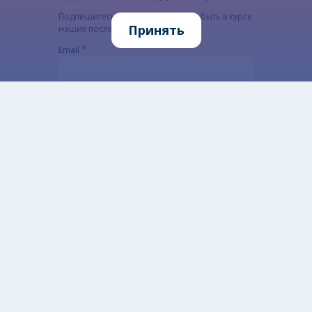
Подпишитесь на рассылку, чтобы быть в курсе
Принять
наших последних новостей
Email
Адрес электронной почты подписчика.
CAPTCHA
Какой код на картинке?
Введите символы, которые показаны на картинке.
Этот вопрос задается для того, чтобы
выяснить, являетесь ли Вы человеком или
представляете из себя автоматическую спам-
рассылку.
Alternatywna CAPTCHA Matematyczna