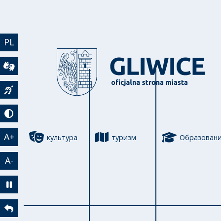
Перейти к основному содержанию
PL
Wideotłumacz
Język migowy
Tryb kontrastowy
A+
культура
туризм
Образован
A-
Zatrzymaj animację
Powrót