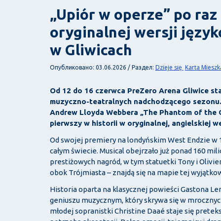
„Upiór w operze” po raz
oryginalnej wersji język
w Gliwicach
Dzieje się
Karta Miesz
Опубликовано: 03.06.2026 / Раздел:
Od 12 do 16 czerwca PreZero Arena Gliwice sta
muzyczno-teatralnych nadchodzącego sezonu. Z
Andrew Lloyda Webbera „The Phantom of the Op
pierwszy w historii w oryginalnej, angielskiej w
Od swojej premiery na londyńskim West Endzie w 
całym świecie. Musical obejrzało już ponad 160 mil
prestiżowych nagród, w tym statuetki Tony i Oliviera
obok Trójmiasta – znajdą się na mapie tej wyjątkow
Historia oparta na klasycznej powieści Gastona L
geniuszu muzycznym, który skrywa się w mrocznych
młodej sopranistki Christine Daaé staje się preteks