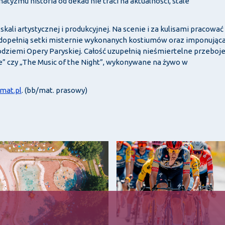
atyzmu historia od dekad nie traci na aktualności, stale
kali artystycznej i produkcyjnej. Na scenie i za kulisami pracować
o dopełnią setki misternie wykonanych kostiumów oraz imponując
dziemi Opery Paryskiej. Całość uzupełnią nieśmiertelne przeboje
e” czy „The Music of the Night”, wykonywane na żywo w
omat.pl
. (bb/mat. prasowy)