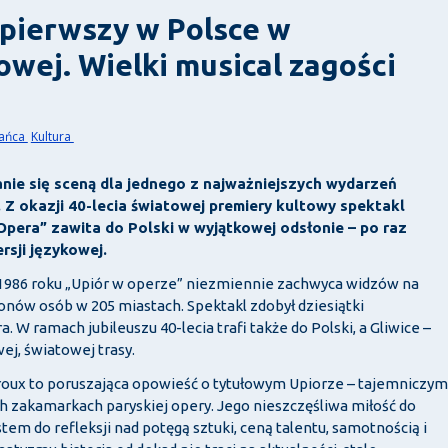
 pierwszy w Polsce w
owej. Wielki musical zagości
kańca
Kultura
nie się sceną dla jednego z najważniejszych wydarzeń
 okazji 40-lecia światowej premiery kultowy spektakl
era” zawita do Polski w wyjątkowej odsłonie – po raz
ersji językowej.
1986 roku „Upiór w operze” niezmiennie zachwyca widzów na
ionów osób w 205 miastach. Spektakl zdobył dziesiątki
. W ramach jubileuszu 40-lecia trafi także do Polski, a Gliwice –
ej, światowej trasy.
eroux to poruszająca opowieść o tytułowym Upiorze – tajemniczym
 zakamarkach paryskiej opery. Jego nieszczęśliwa miłość do
tem do refleksji nad potęgą sztuki, ceną talentu, samotnością i