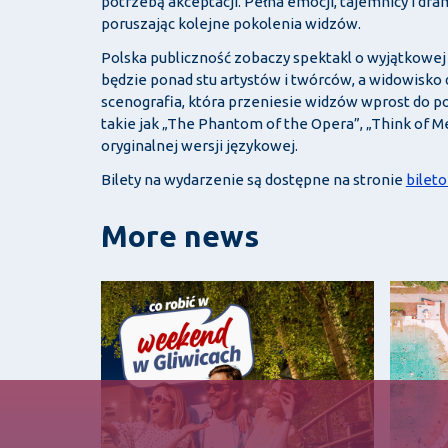
potrzebą akceptacji. Pełna emocji, tajemnicy i dram
poruszając kolejne pokolenia widzów.
Polska publiczność zobaczy spektakl o wyjątkowej s
będzie ponad stu artystów i twórców, a widowisk
scenografia, która przeniesie widzów wprost do po
takie jak „The Phantom of the Opera”, „Think of M
oryginalnej wersji językowej.
Bilety na wydarzenie są dostępne na stronie
bilet
More news