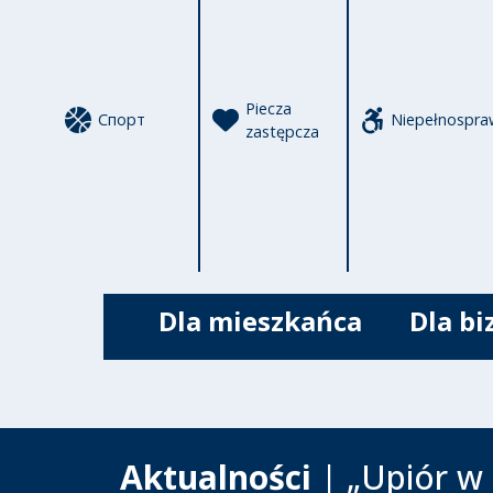
Piecza
Спорт
Niepełnospra
zastępcza
Dla mieszkańca
Dla bi
Aktualności
| „Upiór w 