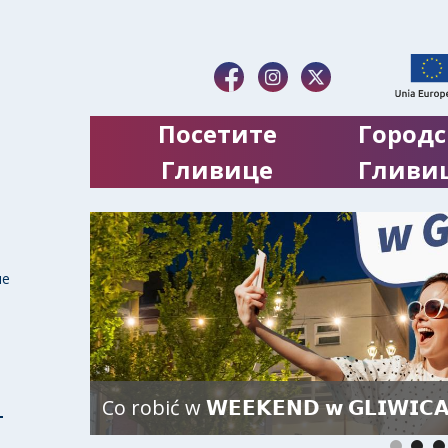
Посетите
Городс
Гливице
Гливи
ие
Co robić w 𝗪𝗘𝗘𝗞𝗘𝗡𝗗 𝘄 𝗚𝗟𝗜𝗪𝗜𝗖