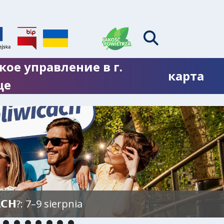
кое управление в г.
карта
це
𝗖𝗛?: 7–9 sierpnia