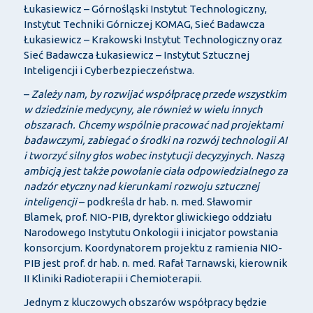
Łukasiewicz – Górnośląski Instytut Technologiczny,
Instytut Techniki Górniczej KOMAG, Sieć Badawcza
Łukasiewicz – Krakowski Instytut Technologiczny oraz
Sieć Badawcza Łukasiewicz – Instytut Sztucznej
Inteligencji i Cyberbezpieczeństwa.
–
Zależy nam, by rozwijać współpracę przede wszystkim
w dziedzinie medycyny, ale również w wielu innych
obszarach. Chcemy wspólnie pracować nad projektami
badawczymi, zabiegać o środki na rozwój technologii AI
i tworzyć silny głos wobec instytucji decyzyjnych. Naszą
ambicją jest także powołanie ciała odpowiedzialnego za
nadzór etyczny nad kierunkami rozwoju sztucznej
inteligencji
– podkreśla dr hab. n. med. Sławomir
Blamek, prof. NIO-PIB, dyrektor gliwickiego oddziału
Narodowego Instytutu Onkologii i inicjator powstania
konsorcjum. Koordynatorem projektu z ramienia NIO-
PIB jest prof. dr hab. n. med. Rafał Tarnawski, kierownik
II Kliniki Radioterapii i Chemioterapii.
Jednym z kluczowych obszarów współpracy będzie