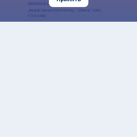
данных в социальных сетях
„Miejski Serwis Internetowy – Gliwice”, ISSN:
1734-5480
Подпишитесь на нашу рассылку
Подпишитесь на рассылку, чтобы быть в курсе
наших последних новостей
Email
Адрес электронной почты подписчика.
CAPTCHA
Какой код на картинке?
Введите символы, которые показаны на картинке.
Этот вопрос задается для того, чтобы
выяснить, являетесь ли Вы человеком или