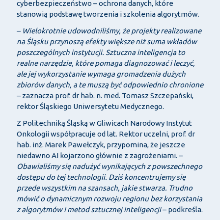
cyberbezpieczeństwo – ochrona danych, które
stanowią podstawę tworzenia i szkolenia algorytmów.
–
Wielokrotnie udowodniliśmy, że projekty realizowane
na Śląsku przynoszą efekty większe niż suma wkładów
poszczególnych instytucji. Sztuczna inteligencja to
realne narzędzie, które pomaga diagnozować i leczyć,
ale jej wykorzystanie wymaga gromadzenia dużych
zbiorów danych, a te muszą być odpowiednio chronione
– zaznacza prof. dr hab. n. med. Tomasz Szczepański,
rektor Śląskiego Uniwersytetu Medycznego.
Z Politechniką Śląską w Gliwicach Narodowy Instytut
Onkologii współpracuje od lat. Rektor uczelni, prof. dr
hab. inż. Marek Pawełczyk, przypomina, że jeszcze
niedawno AI kojarzono głównie z zagrożeniami. –
Obawialiśmy się nadużyć wynikających z powszechnego
dostępu do tej technologii. Dziś koncentrujemy się
przede wszystkim na szansach, jakie stwarza. Trudno
mówić o dynamicznym rozwoju regionu bez korzystania
z algorytmów i metod sztucznej inteligencji
– podkreśla.