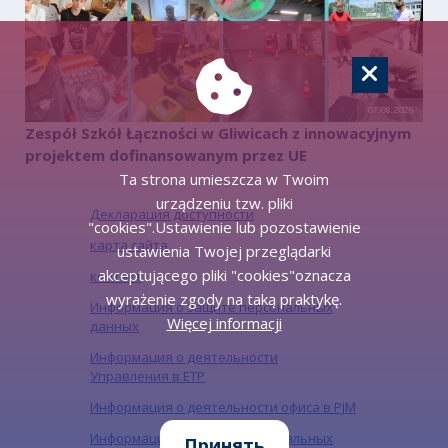
07.08.2026
Zespół Szkół Łączności w Gliwicach z innowacyjnym
projektem dofinansowanym przez UE
Ta strona umieszcza w Twoim
urządzeniu tzw. pliki
Декларация доступности
"cookies".Ustawienie lub pozostawienie
карта сайта
ustawienia Twojej przeglądarki
akceptującego pliki "cookies"oznacza
контакт
wyrażenie zgody na taką praktykę.
Информация о защите персональных
Więcej informacji
данных
Информация о деятельности
Управления в ЕТР
Информация о деятельности офиса в PJM
Информация о защите персональных
Принять