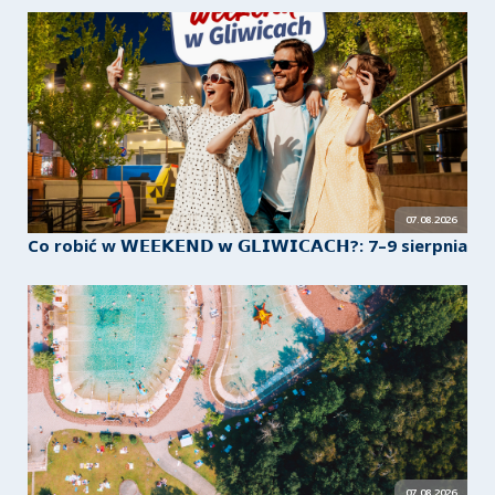
07.08.2026
Co robić w 𝗪𝗘𝗘𝗞𝗘𝗡𝗗 𝘄 𝗚𝗟𝗜𝗪𝗜𝗖𝗔𝗖𝗛?: 7–9 sierpnia
07.08.2026