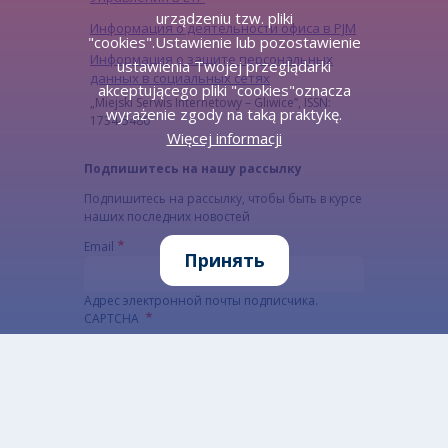
urządzeniu tzw. pliki
Информация о деятельности офиса в PJM
"cookies".Ustawienie lub pozostawienie
Информация о защите персональных
ustawienia Twojej przeglądarki
данных в социальных сетях
akceptującego pliki "cookies"oznacza
„Miejski Serwis Internetowy – Gliwice”, ISSN:
wyrażenie zgody na taką praktykę.
1734-5480
Więcej informacji
Подпишитесь на нашу рассылку
Подпишитесь на рассылку, чтобы быть в курсе
наших последних новостей
Email
Принять
Адрес электронной почты подписчика.
CAPTCHA
Какой код на картинке?