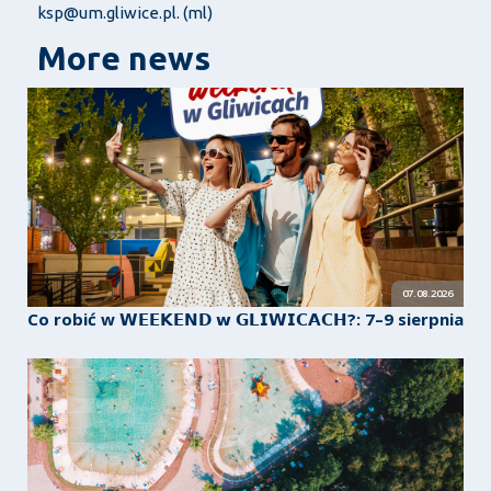
ksp@um.gliwice.pl. (ml)
More news
07.08.2026
Co robić w 𝗪𝗘𝗘𝗞𝗘𝗡𝗗 𝘄 𝗚𝗟𝗜𝗪𝗜𝗖𝗔𝗖𝗛?: 7–9 sierpnia