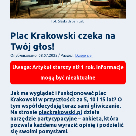
fot. Śląski Urban Lab
Plac Krakowski czeka na
Twój głos!
Dzieje się
Опубликовано: 08.07.2025 / Раздел:
Uwaga: Artykuł starszy niż 1 rok. Informacje
mogą być nieaktualne
Jak ma wyglądać i funkcjonować plac
Krakowski w przyszłości: za 5, 10 i 15 lat? O
tym współdecydują teraz sami gliwiczanie.
Na stronie
plackrakowski.pl
działa
narzędzie partycypacyjne – ankieta, która
pozwala każdemu wyrazić opinię i podzielić
się swoimi pomysłami.