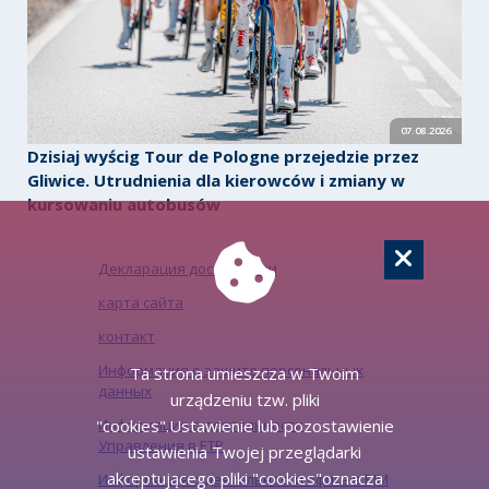
07.08.2026
Dzisiaj wyścig Tour de Pologne przejedzie przez
Gliwice. Utrudnienia dla kierowców i zmiany w
kursowaniu autobusów
Декларация доступности
карта сайта
контакт
Информация о защите персональных
Ta strona umieszcza w Twoim
данных
urządzeniu tzw. pliki
Информация о деятельности
"cookies".Ustawienie lub pozostawienie
Управления в ЕТР
ustawienia Twojej przeglądarki
akceptującego pliki "cookies"oznacza
Информация о деятельности офиса в PJM