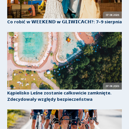
07.08.2026
Co robić w 𝗪𝗘𝗘𝗞𝗘𝗡𝗗 𝘄 𝗚𝗟𝗜𝗪𝗜𝗖𝗔𝗖𝗛?: 7–9 sierpnia
07.08.2026
Kąpielisko Leśne zostanie całkowicie zamknięte.
Zdecydowały względy bezpieczeństwa