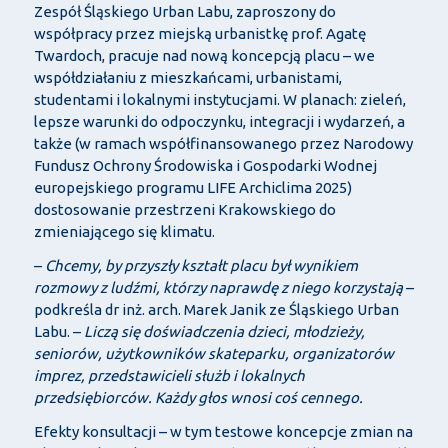
Zespół Śląskiego Urban Labu, zaproszony do
współpracy przez miejską urbanistkę prof. Agatę
Twardoch, pracuje nad nową koncepcją placu – we
współdziałaniu z mieszkańcami, urbanistami,
studentami i lokalnymi instytucjami. W planach: zieleń,
lepsze warunki do odpoczynku, integracji i wydarzeń, a
także (w ramach współfinansowanego przez Narodowy
Fundusz Ochrony Środowiska i Gospodarki Wodnej
europejskiego programu LIFE Archiclima 2025)
dostosowanie przestrzeni Krakowskiego do
zmieniającego się klimatu.
–
Chcemy, by przyszły kształt placu był wynikiem
rozmowy z ludźmi, którzy naprawdę z niego korzystają
–
podkreśla dr inż. arch. Marek Janik ze Śląskiego Urban
Labu. –
Liczą się doświadczenia dzieci, młodzieży,
seniorów, użytkowników skateparku, organizatorów
imprez, przedstawicieli służb i lokalnych
przedsiębiorców. Każdy głos wnosi coś cennego.
Efekty konsultacji – w tym testowe koncepcje zmian na