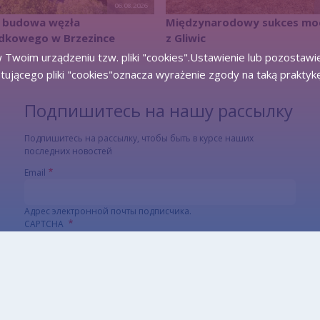
06.08.2026
a budowa węzła
Międzynarodowy sukces mo
adkowego w Brzezince
z Gliwic
 Twoim urządzeniu tzw. pliki "cookies".Ustawienie lub pozostawi
tującego pliki "cookies"oznacza wyrażenie zgody na taką praktyk
Подпишитесь на нашу рассылку
Подпишитесь на рассылку, чтобы быть в курсе наших
последних новостей
Email
Адрес электронной почты подписчика.
CAPTCHA
Какой код на картинке?
Введите символы, которые показаны на
картинке.
Этот вопрос задается для того, чтобы выяснить, являетесь ли
Вы человеком или представляете из себя автоматическую