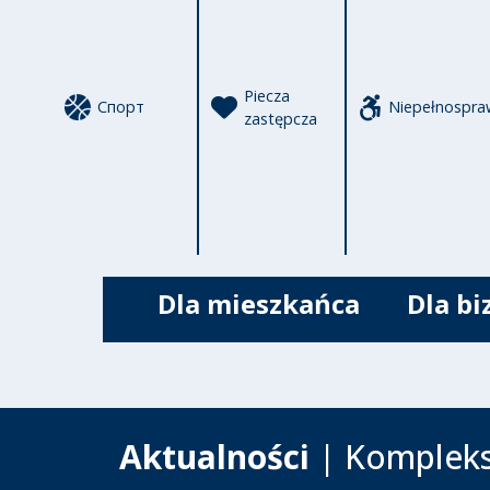
Piecza
Спорт
Niepełnospra
zastępcza
Dla mieszkańca
Dla bi
Aktualności
| Kompleks