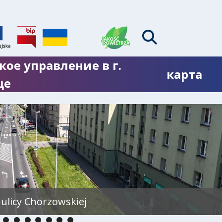
кое управление в г.
карта
це
ulicy Chorzowskiej