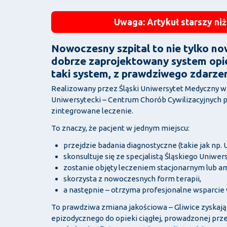
Uwaga: Artykuł starszy niż
Nowoczesny szpital to nie tylko no
dobrze zaprojektowany system opie
taki system, z prawdziwego zdarzen
Realizowany przez Śląski Uniwersytet Medyczny w
Uniwersytecki – Centrum Chorób Cywilizacyjnych p
zintegrowane leczenie.
To znaczy, że pacjent w jednym miejscu:
przejdzie badania diagnostyczne (takie jak np.
skonsultuje się ze specjalistą Śląskiego Uniwe
zostanie objęty leczeniem stacjonarnym lub a
skorzysta z nowoczesnych form terapii,
a następnie – otrzyma profesjonalne wsparcie w 
To prawdziwa zmiana jakościowa – Gliwice zyskają s
epizodycznego do opieki ciągłej, prowadzonej prz