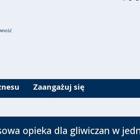
wność
znesu
Zaangażuj się
owa opieka dla gliwiczan w jed