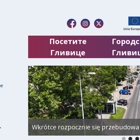
Посетите
Городс
Гливице
Гливи
ие
Wkrótce rozpocznie się przebudowa 