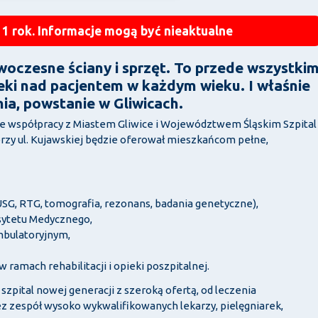
 1 rok. Informacje mogą być nieaktualne
woczesne ściany i sprzęt. To przede wszystki
ki nad pacjentem w każdym wieku. I właśnie
ia, powstanie w Gliwicach.
e współpracy z Miastem Gliwice i Województwem Śląskim Szpital
rzy ul. Kujawskiej będzie oferował mieszkańcom pełne,
 USG, RTG, tomografia, rezonans, badania genetyczne),
rsytetu Medycznego,
mbulatoryjnym,
ramach rehabilitacji i opieki poszpitalnej.
zpital nowej generacji z szeroką ofertą, od leczenia
ez zespół wysoko wykwalifikowanych lekarzy, pielęgniarek,