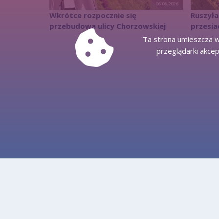
06.08.2026
Wkrótce rozpocznie się
Ruszył
przebudowa ulicy Chorzowskiej
przesi
Ta strona umieszcza w
przeglądarki akcep
Декларация доступности
карта сайта
контакт
Информация о защите персональных данных