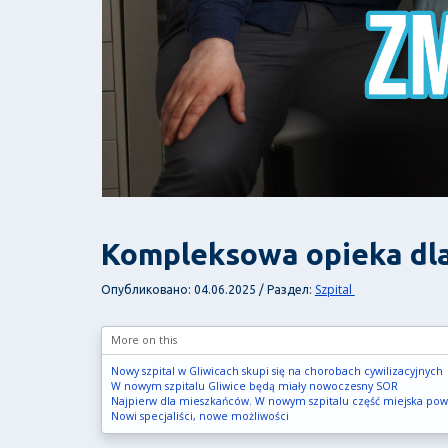
Kompleksowa opieka dla
Szpital
Опубликовано: 04.06.2025 / Раздел:
More on this
Nowy szpital w Gliwicach skupi się na chorobach cywilizacyjnych
W nowym szpitalu Gliwice będą miały nowoczesny SOR
Najpierw dla mieszkańców. W nowym szpitalu część miejska pows
Nowi specjaliści, nowe możliwości