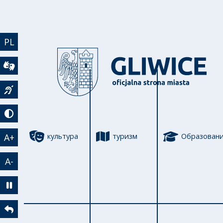
Перейти к основному содержанию
PL
Wideotłumacz
Język migowy
Tryb kontrastowy
A+
культура
туризм
Образован
A-
Zatrzymaj animację
Powrót