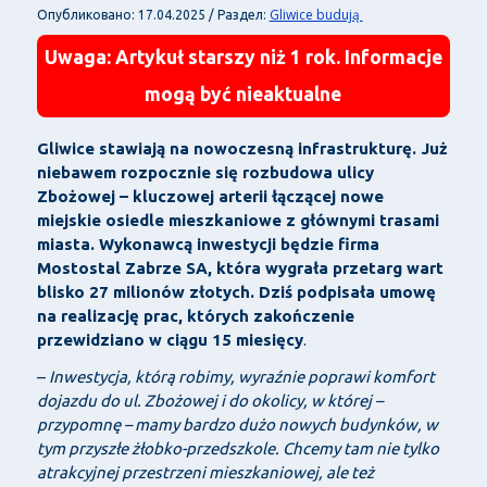
Gliwice budują
Опубликовано: 17.04.2025 / Раздел:
Uwaga: Artykuł starszy niż 1 rok. Informacje
mogą być nieaktualne
Gliwice stawiają na nowoczesną infrastrukturę. Już
niebawem rozpocznie się rozbudowa ulicy
Zbożowej – kluczowej arterii łączącej nowe
miejskie osiedle mieszkaniowe z głównymi trasami
miasta. Wykonawcą inwestycji będzie firma
Mostostal Zabrze SA, która wygrała przetarg wart
blisko
27 milionów złotych
. Dziś podpisała umowę
na realizację prac, których zakończenie
przewidziano w ciągu
15 miesięcy
.
–
Inwestycja, którą robimy, wyraźnie poprawi komfort
dojazdu do ul. Zbożowej i do okolicy, w której –
przypomnę – mamy bardzo dużo nowych budynków, w
tym przyszłe żłobko-przedszkole. Chcemy tam nie tylko
atrakcyjnej przestrzeni mieszkaniowej, ale też