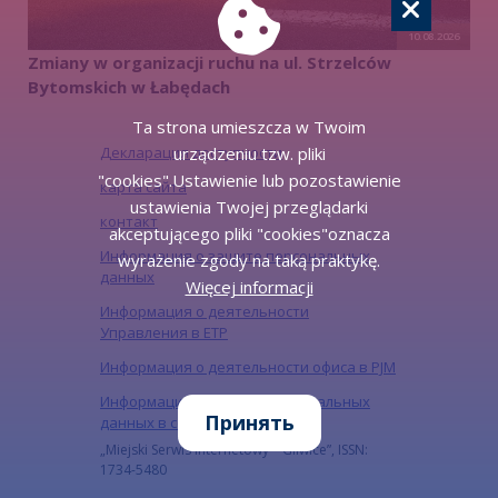
10.08.2026
Zmiany w organizacji ruchu na ul. Strzelców
Bytomskich w Łabędach
Ta strona umieszcza w Twoim
urządzeniu tzw. pliki
Декларация доступности
"cookies".Ustawienie lub pozostawienie
карта сайта
ustawienia Twojej przeglądarki
контакт
akceptującego pliki "cookies"oznacza
Информация о защите персональных
wyrażenie zgody na taką praktykę.
данных
Więcej informacji
Информация о деятельности
Управления в ЕТР
Информация о деятельности офиса в PJM
Информация о защите персональных
Принять
данных в социальных сетях
„Miejski Serwis Internetowy – Gliwice”, ISSN:
1734-5480