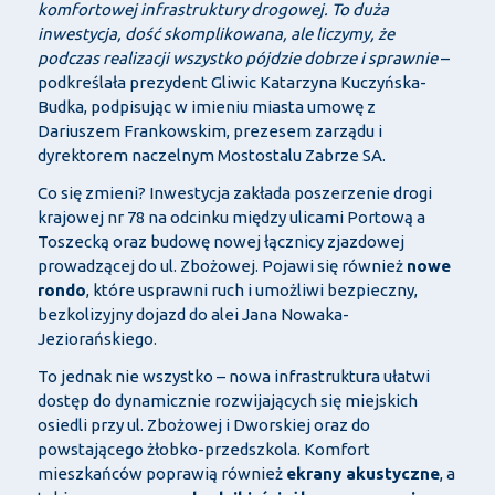
komfortowej infrastruktury drogowej. To duża
inwestycja, dość skomplikowana, ale liczymy, że
podczas realizacji wszystko pójdzie dobrze i sprawnie
–
podkreślała prezydent Gliwic Katarzyna Kuczyńska-
Budka, podpisując w imieniu miasta umowę z
Dariuszem Frankowskim, prezesem zarządu i
dyrektorem naczelnym Mostostalu Zabrze SA.
Co się zmieni? Inwestycja zakłada poszerzenie drogi
krajowej nr 78 na odcinku między ulicami Portową a
Toszecką oraz budowę nowej łącznicy zjazdowej
prowadzącej do ul. Zbożowej. Pojawi się również
nowe
rondo
, które usprawni ruch i umożliwi bezpieczny,
bezkolizyjny dojazd do alei Jana Nowaka-
Jeziorańskiego.
To jednak nie wszystko – nowa infrastruktura ułatwi
dostęp do dynamicznie rozwijających się miejskich
osiedli przy ul. Zbożowej i Dworskiej oraz do
powstającego żłobko-przedszkola. Komfort
mieszkańców poprawią również
ekrany akustyczne
, a