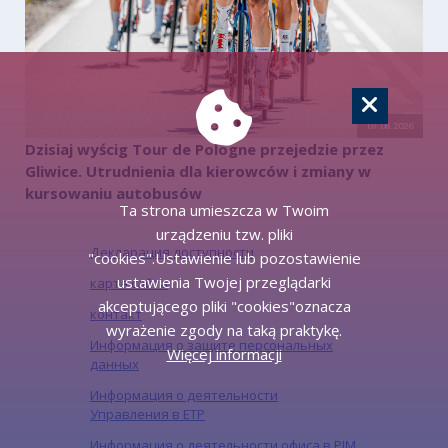
07.08.2026
Dzisiaj wyścig Tour de Pologne przejedzie przez
Gliwice. Utrudnienia dla kierowców i zmiany w
kursowaniu autobusów
Ta strona umieszcza w Twoim
urządzeniu tzw. pliki
Декларация доступности
"cookies".Ustawienie lub pozostawienie
ustawienia Twojej przeglądarki
карта сайта
akceptującego pliki "cookies"oznacza
контакт
wyrażenie zgody na taką praktykę.
Информация о защите персональных
Więcej informacji
данных
Информация о деятельности
Управления в ЕТР
Информация о деятельности офиса в PJM