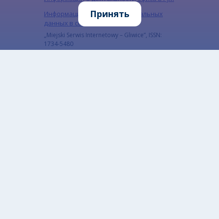
Принять
Информация о защите персональных
данных в социальных сетях
„Miejski Serwis Internetowy – Gliwice”, ISSN:
1734-5480
Подпишитесь на нашу рассылку
Подпишитесь на рассылку, чтобы быть в курсе
наших последних новостей
Email
Адрес электронной почты подписчика.
CAPTCHA
Какой код на картинке?
Введите символы, которые показаны на картинке.