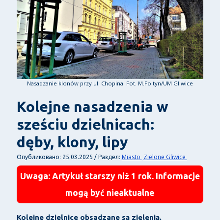
Nasadzanie klonów przy ul. Chopina. Fot. M.Foltyn/UM Gliwice
Kolejne nasadzenia w
sześciu dzielnicach:
dęby, klony, lipy
Miasto
Zielone Gliwice
Опубликовано: 25.03.2025 / Раздел:
Uwaga: Artykuł starszy niż 1 rok. Informacje
mogą być nieaktualne
Kolejne dzielnice obsadzane są zielenią.