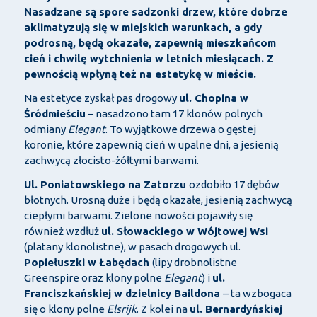
Nasadzane są spore sadzonki drzew, które dobrze
aklimatyzują się w miejskich warunkach, a gdy
podrosną, będą okazałe, zapewnią mieszkańcom
cień i chwilę wytchnienia w letnich miesiącach. Z
pewnością wpłyną też na estetykę w mieście.
Na estetyce zyskał pas drogowy
ul. Chopina w
Śródmieściu
– nasadzono tam 17 klonów polnych
odmiany
Elegant
. To wyjątkowe drzewa o gęstej
koronie, które zapewnią cień w upalne dni, a jesienią
zachwycą złocisto-żółtymi barwami.
Ul. Poniatowskiego na Zatorzu
ozdobiło 17 dębów
błotnych. Urosną duże i będą okazałe, jesienią zachwycą
ciepłymi barwami. Zielone nowości pojawiły się
również wzdłuż
ul. Słowackiego w Wójtowej Wsi
(platany klonolistne), w pasach drogowych ul.
Popiełuszki w Łabędach
(lipy drobnolistne
Greenspire oraz klony polne
Elegant
) i
ul.
Franciszkańskiej w dzielnicy Baildona
– ta wzbogaca
się o klony polne
Elsrijk
. Z kolei na
ul. Bernardyńskiej