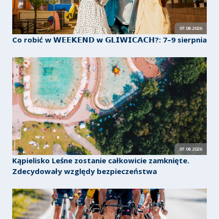
07.08.2026
Co robić w 𝗪𝗘𝗘𝗞𝗘𝗡𝗗 𝘄 𝗚𝗟𝗜𝗪𝗜𝗖𝗔𝗖𝗛?: 7–9 sierpnia
07.08.2026
Kąpielisko Leśne zostanie całkowicie zamknięte.
Zdecydowały względy bezpieczeństwa