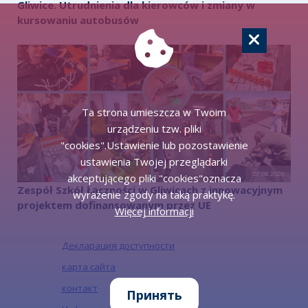
Gliwice. Utrudnienia dla kierowców i zmiany w
kursowaniu autobusów
Ta strona umieszcza w Twoim
urządzeniu tzw. pliki
"cookies".Ustawienie lub pozostawienie
ustawienia Twojej przeglądarki
07.08.2026
akceptującego pliki "cookies"oznacza
Zespół Szkół Łączności w Gliwicach z innowacyjnym
wyrażenie zgody na taką praktykę.
projektem dofinansowanym przez UE
Więcej informacji
Декларация доступности
карта сайта
контакт
Принять