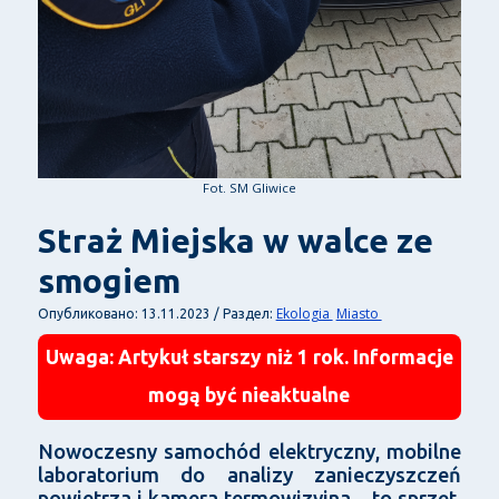
Fot. SM Gliwice
Straż Miejska w walce ze
smogiem
Ekologia
Miasto
Опубликовано: 13.11.2023 / Раздел:
Uwaga: Artykuł starszy niż 1 rok. Informacje
mogą być nieaktualne
Nowoczesny samochód elektryczny, mobilne
laboratorium do analizy zanieczyszczeń
powietrza i kamera termowizyjna – to sprzęt,