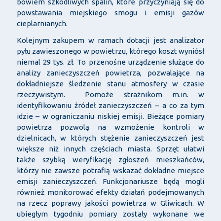
bowiem szkodliwych spalin, które przyczyniają się do
powstawania miejskiego smogu i emisji gazów
cieplarnianych.
Kolejnym zakupem w ramach dotacji jest analizator
pyłu zawieszonego w powietrzu, którego koszt wyniósł
niemal 29 tys. zł. To przenośne urządzenie służące do
analizy zanieczyszczeń powietrza, pozwalające na
dokładniejsze śledzenie stanu atmosfery w czasie
rzeczywistym. Pomoże strażnikom m.in. w
identyfikowaniu źródeł zanieczyszczeń – a co za tym
idzie – w ograniczaniu niskiej emisji. Bieżące pomiary
powietrza pozwolą na wzmożenie kontroli w
dzielnicach, w których stężenie zanieczyszczeń jest
większe niż innych częściach miasta. Sprzęt ułatwi
także szybką weryfikację zgłoszeń mieszkańców,
którzy nie zawsze potrafią wskazać dokładne miejsce
emisji zanieczyszczeń. Funkcjonariusze będą mogli
również monitorować efekty działań podejmowanych
na rzecz poprawy jakości powietrza w Gliwicach. W
ubiegłym tygodniu pomiary zostały wykonane we