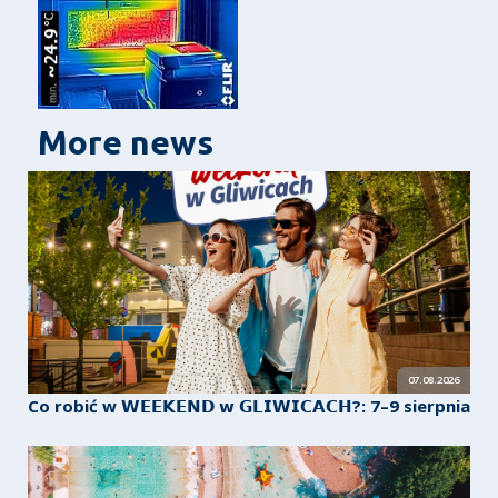
More news
07.08.2026
Co robić w 𝗪𝗘𝗘𝗞𝗘𝗡𝗗 𝘄 𝗚𝗟𝗜𝗪𝗜𝗖𝗔𝗖𝗛?: 7–9 sierpnia