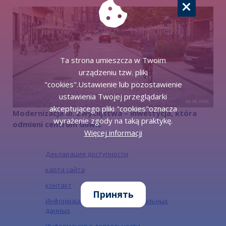
Ta strona umieszcza w Twoim
urządzeniu tzw. pliki
"cookies".Ustawienie lub pozostawienie
ustawienia Twojej przeglądarki
06.08.2026
akceptującego pliki "cookies"oznacza
Modernizacja ul. Zwycięstwa – inwestycja, która
wyrażenie zgody na taką praktykę.
odmieni centrum Gliwic
Więcej informacji
Декларация доступности
карта сайта
контакт
Принять
Информация о защите персональных
данных