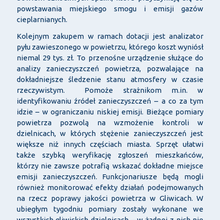
powstawania miejskiego smogu i emisji gazów
cieplarnianych.
Kolejnym zakupem w ramach dotacji jest analizator
pyłu zawieszonego w powietrzu, którego koszt wyniósł
niemal 29 tys. zł. To przenośne urządzenie służące do
analizy zanieczyszczeń powietrza, pozwalające na
dokładniejsze śledzenie stanu atmosfery w czasie
rzeczywistym. Pomoże strażnikom m.in. w
identyfikowaniu źródeł zanieczyszczeń – a co za tym
idzie – w ograniczaniu niskiej emisji. Bieżące pomiary
powietrza pozwolą na wzmożenie kontroli w
dzielnicach, w których stężenie zanieczyszczeń jest
większe niż innych częściach miasta. Sprzęt ułatwi
także szybką weryfikację zgłoszeń mieszkańców,
którzy nie zawsze potrafią wskazać dokładne miejsce
emisji zanieczyszczeń. Funkcjonariusze będą mogli
również monitorować efekty działań podejmowanych
na rzecz poprawy jakości powietrza w Gliwicach. W
ubiegłym tygodniu pomiary zostały wykonane we
wszystkich gliwickich dzielnicach – w żadnej z nich nie