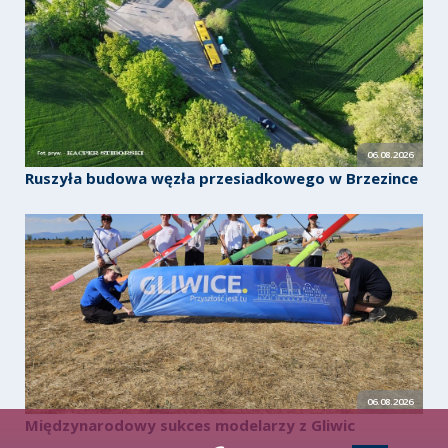
06.08.2026
Ruszyła budowa węzła przesiadkowego w Brzezince
06.08.2026
Międzynarodowy sukces modelarzy z Gliwic