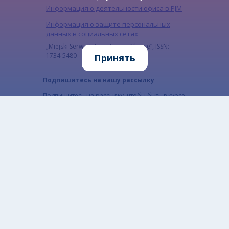
Информация о деятельности офиса в PJM
Информация о защите персональных
данных в социальных сетях
„Miejski Serwis Internetowy – Gliwice”, ISSN:
1734-5480
Принять
Подпишитесь на нашу рассылку
Подпишитесь на рассылку, чтобы быть в курсе
наших последних новостей
Email
Адрес электронной почты подписчика.
CAPTCHA
Какой код на картинке?