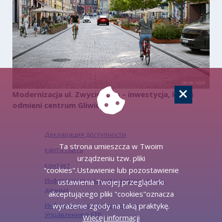
06.08.2026
Modernizacja ul. Zwycięstwa – inwestycja, która
odmieni centrum Gliwic
Декларация доступности
Ta strona umieszcza w Twoim
карта сайта
urządzeniu tzw. pliki
контакт
"cookies".Ustawienie lub pozostawienie
Информация о защите персональных
ustawienia Twojej przeglądarki
данных
akceptującego pliki "cookies"oznacza
wyrażenie zgody na taką praktykę.
Информация о деятельности
Управления в ЕТР
Więcej informacji