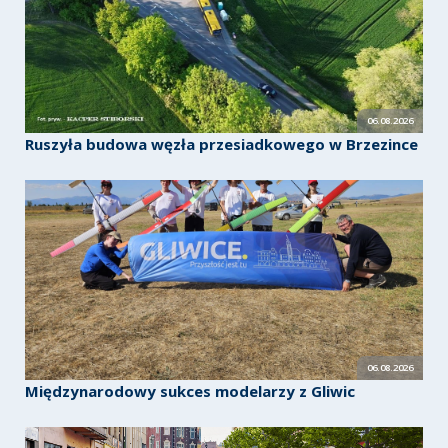
06.08.2026
Ruszyła budowa węzła przesiadkowego w Brzezince
06.08.2026
Międzynarodowy sukces modelarzy z Gliwic