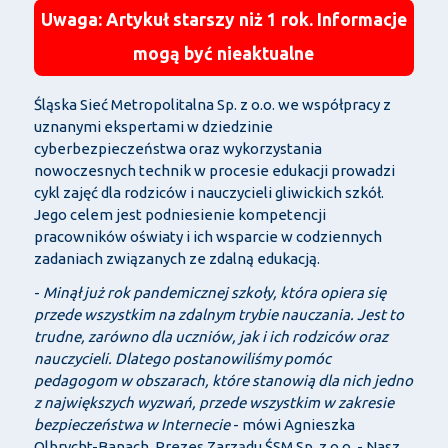
Uwaga: Artykuł starszy niż 1 rok. Informacje
mogą być nieaktualne
Śląska Sieć Metropolitalna Sp. z o.o. we współpracy z
uznanymi ekspertami w dziedzinie
cyberbezpieczeństwa oraz wykorzystania
nowoczesnych technik w procesie edukacji prowadzi
cykl zajęć dla rodziców i nauczycieli gliwickich szkół.
Jego celem jest podniesienie kompetencji
pracowników oświaty i ich wsparcie w codziennych
zadaniach związanych ze zdalną edukacją.
-
Minął już rok pandemicznej szkoły, która opiera się
przede wszystkim na zdalnym trybie nauczania. Jest to
trudne, zarówno dla uczniów, jak i ich rodziców oraz
nauczycieli. Dlatego postanowiliśmy pomóc
pedagogom w obszarach, które stanowią dla nich jedno
z największych wyzwań, przede wszystkim w zakresie
bezpieczeństwa w Internecie
- mówi Agnieszka
Olbrycht-Banach, Prezes Zarządu ŚSM Sp. z o.o. - Nasz