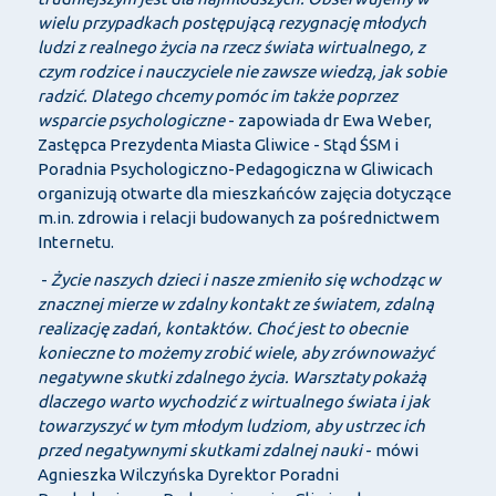
wielu przypadkach postępującą rezygnację młodych
ludzi z realnego życia na rzecz świata wirtualnego, z
czym rodzice i nauczyciele nie zawsze wiedzą, jak sobie
radzić. Dlatego chcemy pomóc im także poprzez
wsparcie psychologiczne
- zapowiada dr Ewa Weber,
Zastępca Prezydenta Miasta Gliwice - Stąd ŚSM i
Poradnia Psychologiczno-Pedagogiczna w Gliwicach
organizują otwarte dla mieszkańców zajęcia dotyczące
m.in. zdrowia i relacji budowanych za pośrednictwem
Internetu.
-
Życie naszych dzieci i nasze zmieniło się wchodząc w
znacznej mierze w zdalny kontakt ze światem, zdalną
realizację zadań, kontaktów. Choć jest to obecnie
konieczne to możemy zrobić wiele, aby zrównoważyć
negatywne skutki zdalnego życia. Warsztaty pokażą
dlaczego warto wychodzić z wirtualnego świata i jak
towarzyszyć w tym młodym ludziom, aby ustrzec ich
przed negatywnymi skutkami zdalnej nauki
- mówi
Agnieszka Wilczyńska Dyrektor Poradni