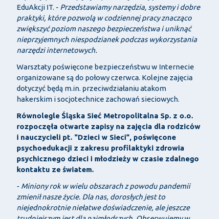
EduAkcji IT. -
Przedstawiamy narzędzia, systemy i dobre
praktyki, które pozwolą w codziennej pracy znacząco
zwiększyć poziom naszego bezpieczeństwa i uniknąć
nieprzyjemnych niespodzianek podczas wykorzystania
narzędzi internetowych.
Warsztaty poświęcone bezpieczeństwu w Internecie
organizowane są do połowy czerwca. Kolejne zajęcia
dotyczyć będą m.in. przeciwdziałaniu atakom
hakerskim i socjotechnice zachowań sieciowych.
Równolegle Śląska Sieć Metropolitalna Sp. z o.o.
rozpoczęła otwarte zapisy na zajęcia dla rodziców
i nauczycieli pt. "Dzieci w Sieci", poświęcone
psychoedukacji z zakresu profilaktyki zdrowia
psychicznego dzieci i młodzieży w czasie zdalnego
kontaktu ze światem.
-
Miniony rok w wielu obszarach z powodu pandemii
zmienił nasze życie. Dla nas, dorosłych jest to
niejednokrotnie niełatwe doświadczenie, ale jeszcze
trudniejszym jest dla najmłodszych. Obserwujemy w