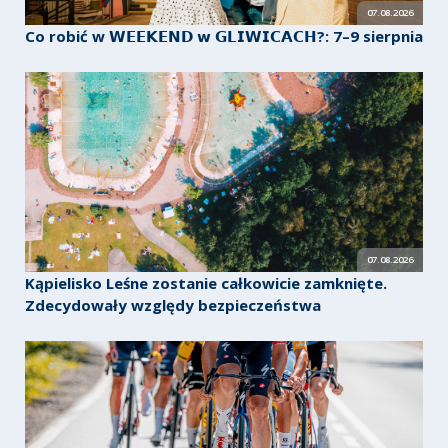
07.08.2026
Co robić w 𝗪𝗘𝗘𝗞𝗘𝗡𝗗 𝘄 𝗚𝗟𝗜𝗪𝗜𝗖𝗔𝗖𝗛?: 7–9 sierpnia
07.08.2026
Kąpielisko Leśne zostanie całkowicie zamknięte.
Zdecydowały względy bezpieczeństwa