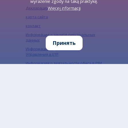
wyrażenie zgody na taką praktykę.
Więcej informacji
Декларация доступности
карта сайта
контакт
Информация о защите персональных
данных
Принять
Информация о деятельности
Управления в ЕТР
Информация о деятельности офиса в PJM
Информация о защите персональных
данных в социальных сетях
„Miejski Serwis Internetowy – Gliwice”, ISSN:
1734-5480
Подпишитесь на нашу рассылку
Подпишитесь на рассылку, чтобы быть в курсе
наших последних новостей
Email