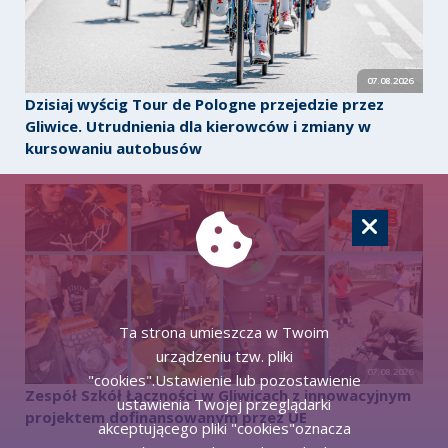
07.08.2026
Dzisiaj wyścig Tour de Pologne przejedzie przez
Gliwice. Utrudnienia dla kierowców i zmiany w
kursowaniu autobusów
Ta strona umieszcza w Twoim
urządzeniu tzw. pliki
07.08.2026
"cookies".Ustawienie lub pozostawienie
Zespół Szkół Łączności w Gliwicach z innowacyjnym
ustawienia Twojej przeglądarki
projektem dofinansowanym przez UE
akceptującego pliki "cookies"oznacza