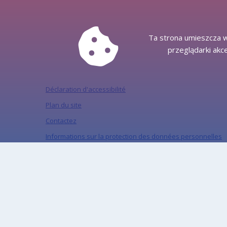
Ta strona umieszcza w
przeglądarki akc
Déclaration d'accessibilité
Plan du site
Contactez
Informations sur la protection des données personnelles
Informations sur les activités de l'Office dans le RTE
Informations sur les activités du bureau à PJM
Informations sur la protection des données personnelles
dans les médias sociaux
„Miejski Serwis Internetowy – Gliwice”, ISSN: 1734-5480