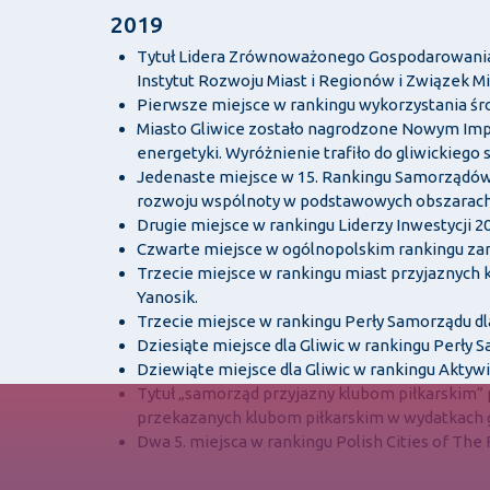
2019
Tytuł Lidera Zrównoważonego Gospodarowania 
Instytut Rozwoju Miast i Regionów i Związek Mi
Pierwsze miejsce w rankingu wykorzystania ś
Miasto Gliwice zostało nagrodzone Nowym Impu
energetyki. Wyróżnienie trafiło do gliwickieg
Jedenaste miejsce w 15. Rankingu Samorządów
rozwoju wspólnoty w podstawowych obszarach: t
Drugie miejsce w rankingu Liderzy Inwestycji
Czwarte miejsce w ogólnopolskim rankingu za
Trzecie miejsce w rankingu miast przyjaznych
Yanosik.
Trzecie miejsce w rankingu Perły Samorządu dl
Dziesiąte miejsce dla Gliwic w rankingu Perły
Dziewiąte miejsce dla Gliwic w rankingu Aktyw
Tytuł „samorząd przyjazny klubom piłkarskim”
przekazanych klubom piłkarskim w wydatkach 
Dwa 5. miejsca w rankingu Polish Cities of The