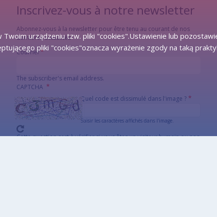
Inscrivez-vous à notre newsletter
Abonnez-vous à la newsletter pour être tenu au courant de nos
 Twoim urządzeniu tzw. pliki "cookies".Ustawienie lub pozostawi
dernières actualités
eptującego pliki "cookies"oznacza wyrażenie zgody na taką prakty
Courriel
The subscriber's email address.
CAPTCHA
Quel code est dissimulé dans l'image ?
Saisir les caractères affichés dans l'image.
Cette question sert à vérifier si vous êtes un visiteur humain ou non
afin d'éviter les soumissions de pourriel (spam) automatisées.
Alternatywna CAPTCHA Matematyczna
Informacja szczegółowa o przetwarzaniu danych osobowych