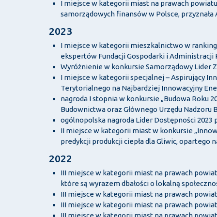
I miejsce w kategorii miast na prawach powia
samorządowych finansów w Polsce, przyznała A
2023
I miejsce w kategorii mieszkalnictwo w rank
ekspertów Fundacji Gospodarki i Administracji 
Wyróżnienie w konkursie Samorządowy Lider Z
I miejsce w kategorii specjalnej – Aspirujący 
Terytorialnego na Najbardziej Innowacyjny En
nagroda I stopnia w konkursie „Budowa Roku 2
Budownictwa oraz Głównego Urzędu Nadzoru B
ogólnopolska nagroda Lider Dostępności 2023 
II miejsce w kategorii miast w konkursie „Inn
predykcji produkcji ciepła dla Gliwic, opartego n
2022
III miejsce w kategorii miast na prawach powia
które są wyrazem dbałości o lokalną społecznoś
III miejsce w kategorii miast na prawach pow
III miejsce w kategorii miast na prawach pow
III miejsce w kategorii miast na prawach pow