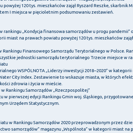
tu powyżej 120 tys. mieszkańców zajął Ryszard Reszke, skarbnik Mi
atem I miejsca w pięcioletnim podsumowaniu zestawień.
tu w rankingu „Kondycja finansowa samorządów u progu pandemii
i miast na prawach powiatu powyżej 120 tys. mieszkańców zajął 
u w Rankingu Finansowego Samorządu Terytorialnego w Polsce. R
szystkie jednostki samorządu terytorialnego Trzecie miejsce 
iatu
orialnego WSPÓLNOTA „Liderzy inwestycji 2018–2020” w kategorii 
 Water City Index. Zestawienie to wskazuje miasta, w których ef
ości zdrowia i życia w mieście.
tu w Rankingu Samorządów „Rzeczpospolitej”
tu w pierwszej edycji Rankingu Gmin woj. śląskiego, przygotowa
wnym Urzędem Statystycznym.
wiatu w Rankingu Samorządów 2020 przeprowadzonym przez dzien
actwo samorządów” magazynu „Wspólnota” w kategorii miast na 