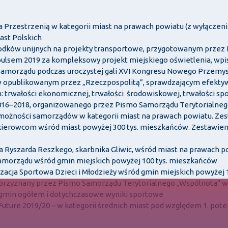
Przestrzenią w kategorii miast na prawach powiatu (z wyłącze
ast Polskich
rodków unijnych na projekty transportowe, przygotowanym przez
lsem 2019 za kompleksowy projekt miejskiego oświetlenia, wpisuj
o samorządu podczas uroczystej gali XVI Kongresu Nowego Przemy
 opublikowanym przez „Rzeczpospolitą”, sprawdzającym efektyw
rwałości ekonomicznej, trwałości środowiskowej, trwałości społ
 2016–2018, organizowanego przez Pismo Samorządu Terytorialneg
możności samorządów w kategorii miast na prawach powiatu. Ze
 kierowcom wśród miast powyżej 300 tys. mieszkańców. Zestawien
a Ryszarda Reszkego, skarbnika Gliwic, wśród miast na prawach 
 Samorządu wśród gmin miejskich powyżej 100 tys. mieszkańców
izacja Sportowa Dzieci i Młodzieży wśród gmin miejskich powyżej
 przyznany przez Pismo Samorządu Terytorialnego „Wspólnota” w 
gmin ogółem i dotychczasowe wyniki sportowe
 Future 2019/20 – w kategorii średnich miast pod względem 1. pote