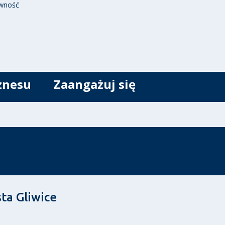
wność
znesu
Zaangażuj się
ta Gliwice