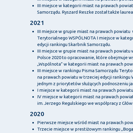
III miejsce w kategorii miast na prawach powia
Samorządu. Ryszard Reszke został także laure
2021
III miejsce w grupie miast na prawach powia
Terytorialnego WSPÓLNOTA I miejsce w kategori
edycji rankingu Skarbnik Samorządu.
III miejsce w grupie miast na prawach powiat
Polsce 2020 to opracowanie, które obejmuje w
„Wspólnota” w kategorii miast na prawach pow
III miejsce w rankingu Pisma Samorządu Teryt
na prawach powiatu w trzeciej edycji rankingu
jednym z priorytetów służących podnoszeniu jak
I miejsce w kategorii miast na prawach powia
IV miejsce w kategorii miast na prawach powia
im. Jerzego Regulskiego we współpracy z Głó
2020
Pierwsze miejsce wśród miast na prawach po
Trzecie miejsce w prestiżowym rankingu „Bog