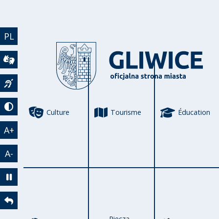
Aller au contenu principal
PL
Wideotłumacz
Język migowy
Tryb kontrastowy
Culture
Tourisme
Éducation
A+
A-
Zatrzymaj animację
Powrót
Piecza