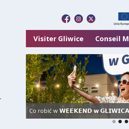
Visiter Gliwice
Conseil M
Co robić w 𝗪𝗘𝗘𝗞𝗘𝗡𝗗 𝘄 𝗚𝗟𝗜𝗪𝗜𝗖