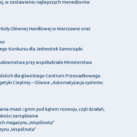
nej, w zestawieniu najlepszych menedżerów
Szkoły Głównej Handlowej w Warszawie oraz
em!
skiego Konkursu dla Jednostek Samorządu
Budownictwa przy współudziale Ministerstwa
lskich dla gliwickiego Centrum Przesiadkowego.
getyki Cieplnej – Gliwice „Automatyzacja systemu
a miast i gmin pod kątem rozwoju, czyli działań,
akości zarządzania
kich magazynu „Wspólnota”
azynu „Wspólnota”