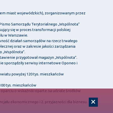
niem miast wojewódzkich), zorganizowanym przez
 Pismo Samorządu Terytorialnego „Wspólnota”
ący się w proces transformacji polskiej
słu w Warszawie.
ność działań samorządów na rzecz trwałego
ecznej oraz w zakresie jakości zarządzania
o „Wspólnota”.
stawienie przygotował magazyn „Wspólnota”.
ie sporządziły serwisy internetowe Oponeo i
powiatu powyżej 120 tys. mieszkańców
 100 tys. mieszkańców
oparciu o wskaźniki oparte na udziale środków
ncjału ekonomicznego i 2. przyjazności dla biznesu.