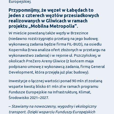
Europejskiej.
Przypomnijmy, że węzeł w Łabędach to
jeden z czterech węzłów przesiadkowych
realizowanych w Gliwicach w ramach
projektu „Mobilna Metropolia”.
W mieście powstaną także węzły w Brzezince
(niedawno rozstrzygnięto przetarg na jego budowę;
wykonawcą zadania będzie firma FIL-BUD), na osiedlu
Kopernika (trwa analiza ofert złożonych w przetargu na
wykonawstwo zadania) i w rejonie ul. Pszczyńskiej, w
okolicach PreZero Areny Gliwice (z końcem maja
podpisano umowę z wykonawcą zadania, firmą General
Development, która przejęła już plac budowy).
Inwestycje o łącznej wartości ponad 90 mln zł zostaną
wsparte kwotą blisko 61 mln zł w ramach programu
Fundusze Europejskie na Infrastrukturę, Klimat,
Środowisko 2021–2027.
–
Stawiamy na nowoczesny, wygodny i ekologiczny
transport. Dzięki wsparciu Funduszy Europejskich