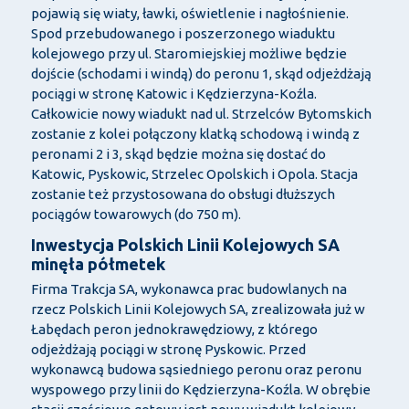
pojawią się wiaty, ławki, oświetlenie i nagłośnienie.
Spod przebudowanego i poszerzonego wiaduktu
kolejowego przy ul. Staromiejskiej możliwe będzie
dojście (schodami i windą) do peronu 1, skąd odjeżdżają
pociągi w stronę Katowic i Kędzierzyna-Koźla.
Całkowicie nowy wiadukt nad ul. Strzelców Bytomskich
zostanie z kolei połączony klatką schodową i windą z
peronami 2 i 3, skąd będzie można się dostać do
Katowic, Pyskowic, Strzelec Opolskich i Opola. Stacja
zostanie też przystosowana do obsługi dłuższych
pociągów towarowych (do 750 m).
Inwestycja Polskich Linii Kolejowych SA
minęła półmetek
Firma Trakcja SA, wykonawca prac budowlanych na
rzecz Polskich Linii Kolejowych SA, zrealizowała już w
Łabędach peron jednokrawędziowy, z którego
odjeżdżają pociągi w stronę Pyskowic. Przed
wykonawcą budowa sąsiedniego peronu oraz peronu
wyspowego przy linii do Kędzierzyna-Koźla. W obrębie