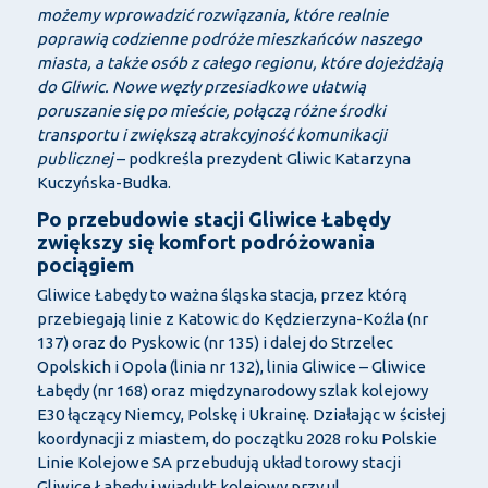
możemy wprowadzić rozwiązania, które realnie
poprawią codzienne podróże mieszkańców naszego
miasta, a także osób z całego regionu, które dojeżdżają
do Gliwic. Nowe węzły przesiadkowe ułatwią
poruszanie się po mieście, połączą różne środki
transportu i zwiększą atrakcyjność komunikacji
publicznej
– podkreśla prezydent Gliwic Katarzyna
Kuczyńska-Budka.
Po przebudowie stacji Gliwice Łabędy
zwiększy się komfort podróżowania
pociągiem
Gliwice Łabędy to ważna śląska stacja, przez którą
przebiegają linie z Katowic do Kędzierzyna-Koźla (nr
137) oraz do Pyskowic (nr 135) i dalej do Strzelec
Opolskich i Opola (linia nr 132), linia Gliwice – Gliwice
Łabędy (nr 168) oraz międzynarodowy szlak kolejowy
E30 łączący Niemcy, Polskę i Ukrainę. Działając w ścisłej
koordynacji z miastem, do początku 2028 roku Polskie
Linie Kolejowe SA przebudują układ torowy stacji
Gliwice Łabędy i wiadukt kolejowy przy ul.