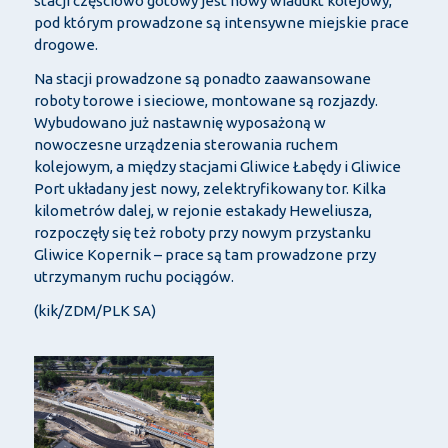
stacji częściowo gotowy jest nowy wiadukt kolejowy,
pod którym prowadzone są intensywne miejskie prace
drogowe.
Na stacji prowadzone są ponadto zaawansowane
roboty torowe i sieciowe, montowane są rozjazdy.
Wybudowano już nastawnię wyposażoną w
nowoczesne urządzenia sterowania ruchem
kolejowym, a między stacjami Gliwice Łabędy i Gliwice
Port układany jest nowy, zelektryfikowany tor. Kilka
kilometrów dalej, w rejonie estakady Heweliusza,
rozpoczęły się też roboty przy nowym przystanku
Gliwice Kopernik – prace są tam prowadzone przy
utrzymanym ruchu pociągów.
(kik/ZDM/PLK SA)