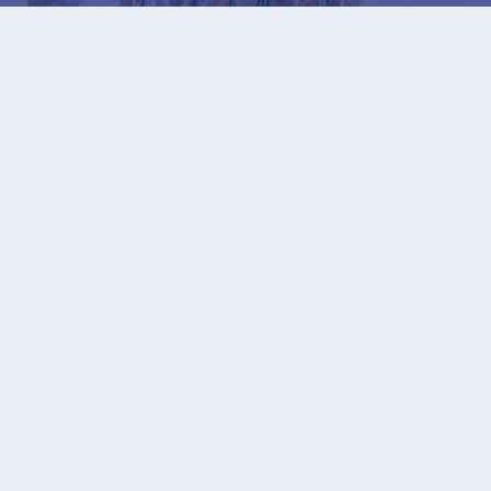
07.08.2026
Dzisiaj wyścig Tour de Pologne przejedzie przez
Gliwice. Utrudnienia dla kierowców i zmiany w
kursowaniu autobusów
Déclaration d'accessibilité
Plan du site
Contactez
Informations sur la protection des données
personnelles
Informations sur les activités de l'Office
dans le RTE
Informations sur les activités du bureau à