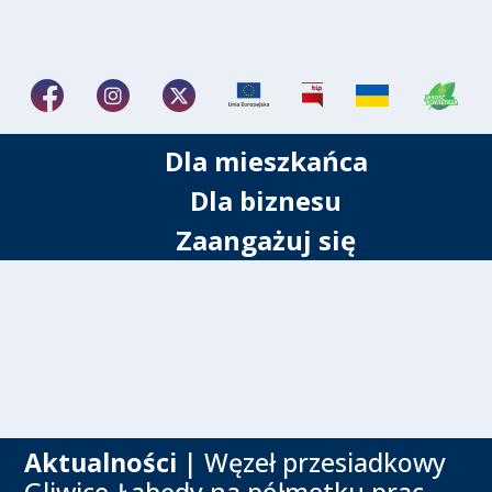
Dla mieszkańca
Dla biznesu
Zaangażuj się
Aktualności
| Węzeł przesiadkowy
Gliwice-Łabędy na półmetku prac.