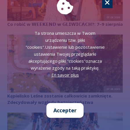
07.08.2026
Co robić w 𝗪𝗘𝗘𝗞𝗘𝗡𝗗 𝘄 𝗚𝗟𝗜𝗪𝗜𝗖𝗔𝗖𝗛?: 7–9 sierpnia
Ta strona umieszcza w Twoim
urządzeniu tzw. pliki
"cookies".Ustawienie lub pozostawienie
ustawienia Twojej przeglądarki
akceptującego pliki "cookies"oznacza
wyrażenie zgody na taką praktykę.
En savoir plus
07.08.2026
Kąpielisko Leśne zostanie całkowicie zamknięte.
Zdecydowały względy bezpieczeństwa
Accepter