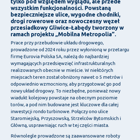
tylko pod względem wyglądu, ale przede
wszystkim funkcjonalności. Powstaną
bezpieczniejsze ulice, wygodne chodniki,
drogi rowerowe oraz nowoczesny węzeł
przesiadkowy Gliwice-Łabędy tworzony w
ramach projektu „Mobilna Metropolia”.
Prace przy przebudowie układu drogowego,
prowadzone od 2024 roku przez wyłonioną w przetargu
firmę Eurovia Polska SA, należą do najbardziej
wymagających przedsięwzięć infrastrukturalnych
realizowanych obecnie w mieście. W niektórych
miejscach teren został obniżony nawet o 5 metrów i
odpowiednio wzmocniony, aby przygotować go pod
nowy układ drogowy. To niezbędne, ponieważ nowy
wiadukt kolejowy powstaje na obecnym poziomie
torów, a pod nim budowane jest kluczowe dla całej
inwestycji rondo turbinowe. Połączy ono ulice
Staromiejską, Przyszowską, Strzelców Bytomskich i
Główną, usprawniając ruch w tej części miasta.
Równolegle prowadzone są zaawansowane roboty