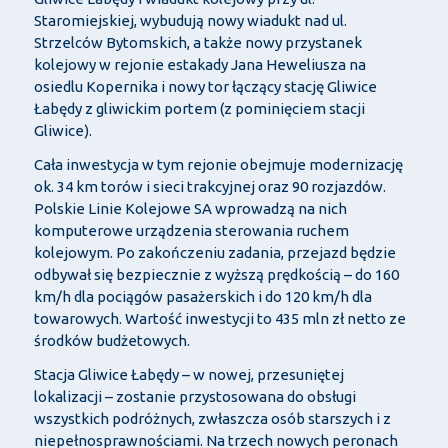
Staromiejskiej, wybudują nowy wiadukt nad ul.
Strzelców Bytomskich, a także nowy przystanek
kolejowy w rejonie estakady Jana Heweliusza na
osiedlu Kopernika i nowy tor łączący stację Gliwice
Łabędy z gliwickim portem (z pominięciem stacji
Gliwice).
Cała inwestycja w tym rejonie obejmuje modernizację
ok. 34 km torów i sieci trakcyjnej oraz 90 rozjazdów.
Polskie Linie Kolejowe SA wprowadzą na nich
komputerowe urządzenia sterowania ruchem
kolejowym. Po zakończeniu zadania, przejazd będzie
odbywał się bezpiecznie z wyższą prędkością – do 160
km/h dla pociągów pasażerskich i do 120 km/h dla
towarowych. Wartość inwestycji to 435 mln zł netto ze
środków budżetowych.
Stacja Gliwice Łabędy – w nowej, przesuniętej
lokalizacji – zostanie przystosowana do obsługi
wszystkich podróżnych, zwłaszcza osób starszych i z
niepełnosprawnościami. Na trzech nowych peronach