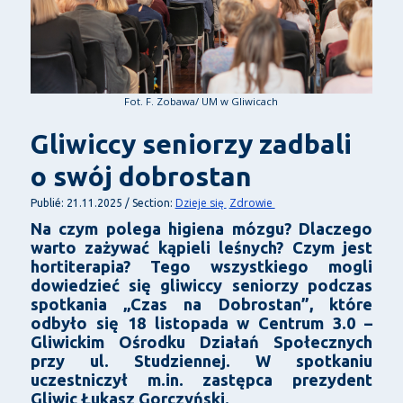
Fot. F. Zobawa/ UM w Gliwicach
Gliwiccy seniorzy zadbali
o swój dobrostan
Dzieje się
Zdrowie
Publié: 21.11.2025 / Section:
Na czym polega higiena mózgu? Dlaczego
warto zażywać kąpieli leśnych? Czym jest
hortiterapia? Tego wszystkiego mogli
dowiedzieć się gliwiccy seniorzy podczas
spotkania „Czas na Dobrostan”, które
odbyło się 18 listopada w Centrum 3.0 –
Gliwickim Ośrodku Działań Społecznych
przy ul. Studziennej. W spotkaniu
uczestniczył m.in. zastępca prezydent
Gliwic Łukasz Gorczyński.