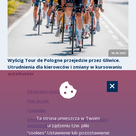
06.08.2026
Wyścig Tour de Pologne przejedzie przez Gliwice.
Utrudnienia dla kierowców i zmiany w kursowaniu
autobusów
Déclaration d'accessibilité
Plan du site
Contactez
Ta strona umieszcza w Twoim
Informations sur la protection des données
urządzeniu tzw. pliki
personnelles
"cookies".Ustawienie lub pozostawienie
Informations sur les activités de l'Office