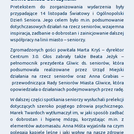
Pretekstem do zorganizowania wydarzenia były
przypadające 14 listopada Światowy i Ogólnopolski
Dzień Seniora. Jego celem było m.in. podsumowanie
dotychczasowych działań na rzecz seniorów, wzajemna
inspiracja, zadbanie o dobrostan i zainicjowanie dalszej
współpracy na linii miasto – seniorzy.
Zgromadzonych gości powitała Marta Kryś – dyrektor
Centrum 3.0. Głos zabrały także Beata Jeżyk –
pełnomocnik prezydenta Gliwic ds. seniorów, która
podsumowała realizowane przez Urząd Miejski
działania na rzecz seniorów oraz Anna Grabias –
przewodnicząca Rady Seniorów Miasta Gliwice, która
opowiedziała o działaniach podejmowanych przez radę.
W dalszej części spotkania seniorzy wysłuchali prelekcji
dotyczących szeroko pojętego zdrowia psychicznego.
Marek Twardoch wytłumaczył im, w jaki sposób zadbać
o dobrostan i higienę mózgu, korzystając m.in. z
elementów automasażu. Anna Miśta wyjaśniła na czym
polegają kąpiele leśne i jaki wpływ na nasze zdrowie