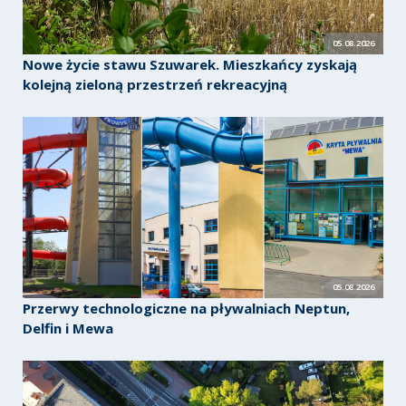
05.08.2026
Nowe życie stawu Szuwarek. Mieszkańcy zyskają
kolejną zieloną przestrzeń rekreacyjną
05.08.2026
Przerwy technologiczne na pływalniach Neptun,
Delfin i Mewa