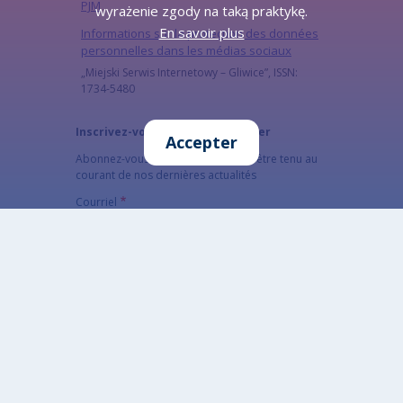
PJM
wyrażenie zgody na taką praktykę.
En savoir plus
Informations sur la protection des données
personnelles dans les médias sociaux
„Miejski Serwis Internetowy – Gliwice”, ISSN:
1734-5480
Inscrivez-vous à notre newsletter
Accepter
Abonnez-vous à la newsletter pour être tenu au
courant de nos dernières actualités
Courriel
The subscriber's email address.
CAPTCHA
Quel code est dissimulé dans l'image ?
Saisir les caractères affichés dans l'image.