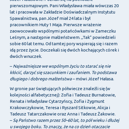
pierwszomajowym. Pani Władysława miała wówczas 20
lat i pracowała w Zakładzie Doświadczalnym Instytutu
Spawalnictwa, pan Józef miał 24 lata i był
pracownikiem Huty 1 Maja. Pierwsze wrażenie
zaowocowało wspólnymi potańcówkami w Zameczku
Leśnym, a następnie małżeństwem. „Tak” powiedzieli
sobie 60 lat temu. Od tamtej pory wspierają się i razem
idą przez życie. Doczekali się dwóch kochających córek i
dwóch wnuczek.
–
Najważniejsze we wspólnym życiu to starać się nie
kłócić, darzyć się szacunkiem i zaufaniem. To podstawa
długiego i dobrego małżeństwa
– mówi Józef Hałasa.
W gronie par świętujących półwiecze znaleźli się (w
kolejności alfabetycznej): Zofia i Tadeusz Burnatowie,
Renata i Władysław Cytarzyńscy, Zofia i Zygmunt
Krakowczykowie, Teresa i Ryszard Sitkowie, Alicja i
Tadeusz Tatarczakowie oraz Anna i Tadeusz Żakowie.
–
Są Państwo razem przez 50–60 lat, to pół wieku i dłużej
u swojego boku. To znaczy, że na co dzień otaczacie