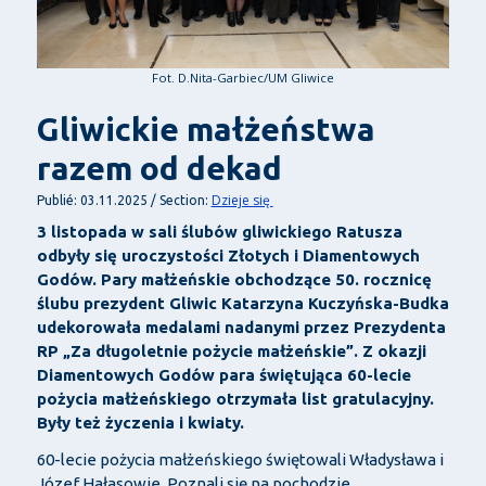
Fot. D.Nita-Garbiec/UM Gliwice
Gliwickie małżeństwa
razem od dekad
Dzieje się
Publié: 03.11.2025 / Section:
3 listopada w sali ślubów gliwickiego Ratusza
odbyły się uroczystości Złotych i Diamentowych
Godów. Pary małżeńskie obchodzące 50. rocznicę
ślubu prezydent Gliwic Katarzyna Kuczyńska-Budka
udekorowała medalami nadanymi przez Prezydenta
RP „Za długoletnie pożycie małżeńskie”. Z okazji
Diamentowych Godów para świętująca 60-lecie
pożycia małżeńskiego otrzymała list gratulacyjny.
Były też życzenia i kwiaty.
60-lecie pożycia małżeńskiego świętowali Władysława i
Józef Hałasowie. Poznali się na pochodzie