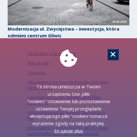
06.08.2026
Modernizacja ul. Zwycięstwa – inwestycja, która
odmieni centrum Gliwic
Déclaration d'accessibilité
Plan du site
Contactez
Informations sur la protection des données
Ta strona umieszcza w Twoim
personnelles
urządzeniu tzw. pliki
Informations sur les activités de l'Office
"cookies".Ustawienie lub pozostawienie
dans le RTE
ustawienia Twojej przeglądarki
Informations sur les activités du bureau à
akceptującego pliki "cookies"oznacza
PJM
wyrażenie zgody na taką praktykę.
Informations sur la protection des données
En savoir plus
personnelles dans les médias sociaux