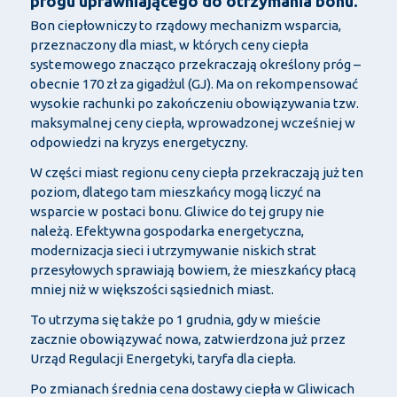
progu uprawniającego do otrzymania bonu.
Bon ciepłowniczy to rządowy mechanizm wsparcia,
przeznaczony dla miast, w których ceny ciepła
systemowego znacząco przekraczają określony próg –
obecnie 170 zł za gigadżul (GJ). Ma on rekompensować
wysokie rachunki po zakończeniu obowiązywania tzw.
maksymalnej ceny ciepła, wprowadzonej wcześniej w
odpowiedzi na kryzys energetyczny.
W części miast regionu ceny ciepła przekraczają już ten
poziom, dlatego tam mieszkańcy mogą liczyć na
wsparcie w postaci bonu. Gliwice do tej grupy nie
należą. Efektywna gospodarka energetyczna,
modernizacja sieci i utrzymywanie niskich strat
przesyłowych sprawiają bowiem, że mieszkańcy płacą
mniej niż w większości sąsiednich miast.
To utrzyma się także po 1 grudnia, gdy w mieście
zacznie obowiązywać nowa, zatwierdzona już przez
Urząd Regulacji Energetyki, taryfa dla ciepła.
Po zmianach średnia cena dostawy ciepła w Gliwicach