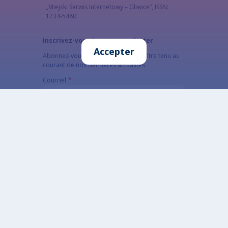
„Miejski Serwis Internetowy – Gliwice”, ISSN:
1734-5480
Inscrivez-vous à notre newsletter
Accepter
Abonnez-vous à la newsletter pour être tenu au
courant de nos dernières actualités
Courriel
The subscriber's email address.
CAPTCHA
Quel code est dissimulé dans l'image ?
Saisir les caractères affichés dans l'image.
Cette question sert à vérifier si vous êtes un
visiteur humain ou non afin d'éviter les
soumissions de pourriel (spam) automatisées.