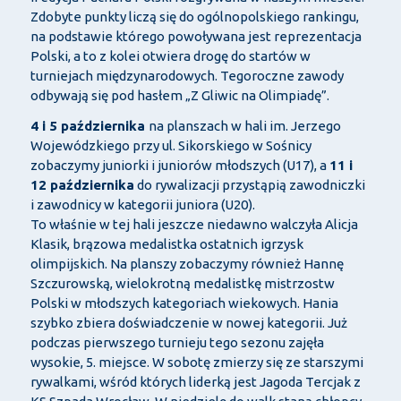
Zdobyte punkty liczą się do ogólnopolskiego rankingu,
na podstawie którego powoływana jest reprezentacja
Polski, a to z kolei otwiera drogę do startów w
turniejach międzynarodowych. Tegoroczne zawody
odbywają się pod hasłem „Z Gliwic na Olimpiadę”.
4 i 5 października
na planszach w hali im. Jerzego
Wojewódzkiego przy ul. Sikorskiego w Sośnicy
zobaczymy juniorki i juniorów młodszych (U17), a
11 i
12 października
do rywalizacji przystąpią zawodniczki
i zawodnicy w kategorii juniora (U20).
To właśnie w tej hali jeszcze niedawno walczyła Alicja
Klasik, brązowa medalistka ostatnich igrzysk
olimpijskich. Na planszy zobaczymy również Hannę
Szczurowską, wielokrotną medalistkę mistrzostw
Polski w młodszych kategoriach wiekowych. Hania
szybko zbiera doświadczenie w nowej kategorii. Już
podczas pierwszego turnieju tego sezonu zajęła
wysokie, 5. miejsce. W sobotę zmierzy się ze starszymi
rywalkami, wśród których liderką jest Jagoda Tercjak z