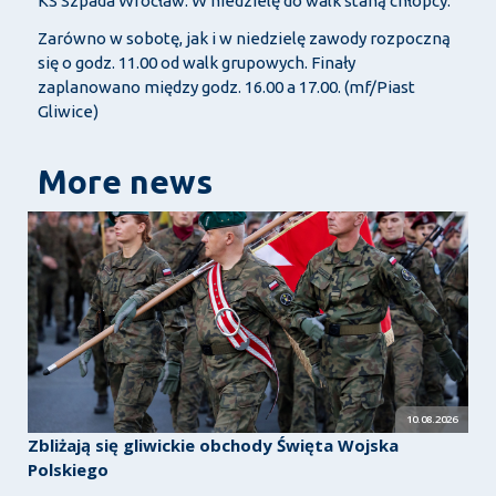
KS Szpada Wrocław. W niedzielę do walk staną chłopcy.
Zarówno w sobotę, jak i w niedzielę zawody rozpoczną
się o godz. 11.00 od walk grupowych. Finały
zaplanowano między godz. 16.00 a 17.00. (mf/Piast
Gliwice)
More news
10.08.2026
Zbliżają się gliwickie obchody Święta Wojska
Polskiego