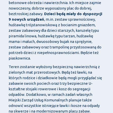
betonowe obrzeża i nawierzchnia. Ich miejsce zajmie
nowoczesny, dobrze wyposażony plac do dobrej,
beztroskiej zabawy.
Dzieci będą miały do dyspozycji
9 nowych urządzeń
, m.in. zestaw sprawnościowy,
huśtawkę trójstanowiskową z bocianim gniazdem,
zestaw zabawowy dla dzieci starszych, karuzelę typu
piramida linowa, huśtawkę typu tarzan, huśtawkę
mama i maluch, dwuosobowy bujak na sprężynie,
zestaw zabawowy oraz trampolinę przystosowaną do
potrzeb dzieci z niepełnosprawnościami. Będzie też
piaskownica.
Teren zostanie wyłożony bezpieczną nawierzchnią z
zielonych mat przerostowych. Będą też ławki, na
których rodzice i dziadkowie będą mogli przyglądać się
zabawie swoich pociech oraz trzy bezpieczne U-
kształtne stojaki rowerowe i kosz do segregacji
odpadów. Dodatkowo, w ramach zadań własnych
Miejski Zarząd Usług Komunalnych planuje także
odnowić wszystkie istniejące ławki i kosze na odpady
na skwerze i na modernizowanym placu zabaw.