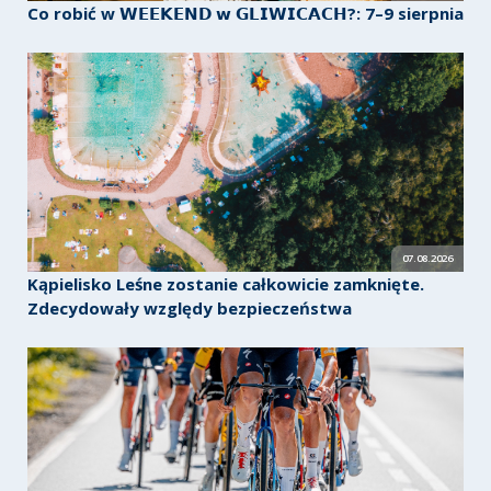
Co robić w 𝗪𝗘𝗘𝗞𝗘𝗡𝗗 𝘄 𝗚𝗟𝗜𝗪𝗜𝗖𝗔𝗖𝗛?: 7–9 sierpnia
07.08.2026
Kąpielisko Leśne zostanie całkowicie zamknięte.
Zdecydowały względy bezpieczeństwa