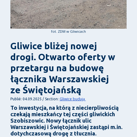
fot. ZDM w Gliwicach
Gliwice bliżej nowej
drogi. Otwarto oferty w
przetargu na budowę
łącznika Warszawskiej
ze Świętojańską
Gliwice budują
Publié: 04.09.2025 / Section:
To inwestycja, na którą z niecierpliwością
czekają mieszkańcy tej części gliwickich
Szobiszowic. Nowy łącznik ulic
Warszawskiej i Świętojańskiej zastąpi m.in.
dotychczasową drogę z tłucznia.