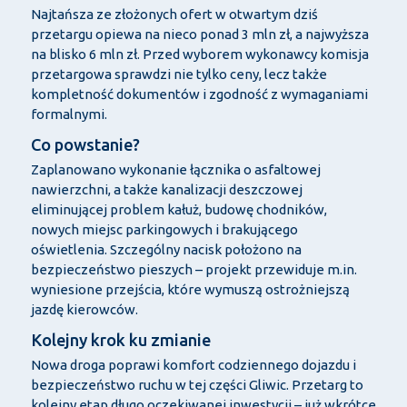
Najtańsza ze złożonych ofert w otwartym dziś
przetargu opiewa na nieco ponad 3 mln zł, a najwyższa
na blisko 6 mln zł. Przed wyborem wykonawcy komisja
przetargowa sprawdzi nie tylko ceny, lecz także
kompletność dokumentów i zgodność z wymaganiami
formalnymi.
Co powstanie?
Zaplanowano wykonanie łącznika o asfaltowej
nawierzchni, a także kanalizacji deszczowej
eliminującej problem kałuż, budowę chodników,
nowych miejsc parkingowych i brakującego
oświetlenia. Szczególny nacisk położono na
bezpieczeństwo pieszych – projekt przewiduje m.in.
wyniesione przejścia, które wymuszą ostrożniejszą
jazdę kierowców.
Kolejny krok ku zmianie
Nowa droga poprawi komfort codziennego dojazdu i
bezpieczeństwo ruchu w tej części Gliwic. Przetarg to
kolejny etap długo oczekiwanej inwestycji – już wkrótce