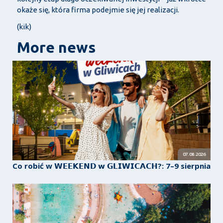
okaże się, która firma podejmie się jej realizacji.
(kik)
More news
07.08.2026
Co robić w 𝗪𝗘𝗘𝗞𝗘𝗡𝗗 𝘄 𝗚𝗟𝗜𝗪𝗜𝗖𝗔𝗖𝗛?: 7–9 sierpnia