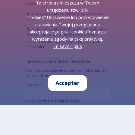
Ta strona umieszcza w Twoim
dans le RTE
urządzeniu tzw. pliki
Informations sur les activités du bureau à
"cookies".Ustawienie lub pozostawienie
PJM
ustawienia Twojej przeglądarki
Informations sur la protection des données
akceptującego pliki "cookies"oznacza
personnelles dans les médias sociaux
wyrażenie zgody na taką praktykę.
„Miejski Serwis Internetowy – Gliwice”, ISSN:
En savoir plus
1734-5480
Inscrivez-vous à notre newsletter
Abonnez-vous à la newsletter pour être tenu au
courant de nos dernières actualités
Accepter
Courriel
The subscriber's email address.
CAPTCHA