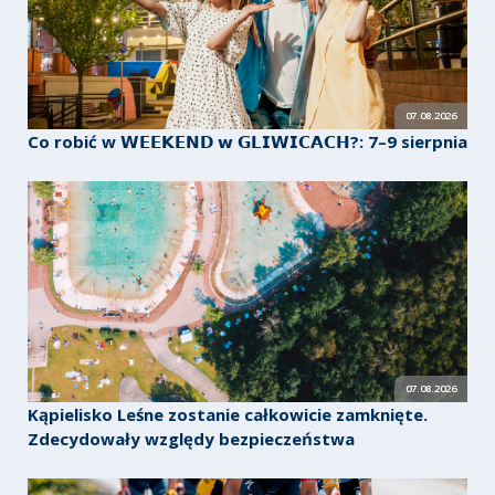
07.08.2026
Co robić w 𝗪𝗘𝗘𝗞𝗘𝗡𝗗 𝘄 𝗚𝗟𝗜𝗪𝗜𝗖𝗔𝗖𝗛?: 7–9 sierpnia
07.08.2026
Kąpielisko Leśne zostanie całkowicie zamknięte.
Zdecydowały względy bezpieczeństwa