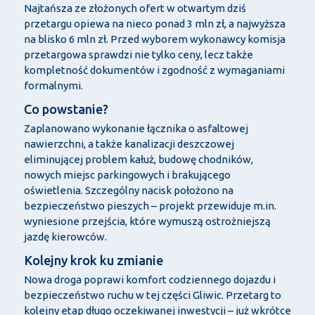
Najtańsza ze złożonych ofert w otwartym dziś
przetargu opiewa na nieco ponad 3 mln zł, a najwyższa
na blisko 6 mln zł. Przed wyborem wykonawcy komisja
przetargowa sprawdzi nie tylko ceny, lecz także
kompletność dokumentów i zgodność z wymaganiami
formalnymi.
Co powstanie?
Zaplanowano wykonanie łącznika o asfaltowej
nawierzchni, a także kanalizacji deszczowej
eliminującej problem kałuż, budowę chodników,
nowych miejsc parkingowych i brakującego
oświetlenia. Szczególny nacisk położono na
bezpieczeństwo pieszych – projekt przewiduje m.in.
wyniesione przejścia, które wymuszą ostrożniejszą
jazdę kierowców.
Kolejny krok ku zmianie
Nowa droga poprawi komfort codziennego dojazdu i
bezpieczeństwo ruchu w tej części Gliwic. Przetarg to
kolejny etap długo oczekiwanej inwestycji – już wkrótce