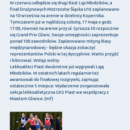
W czerwcu odbędzie się drugi Rzut Ligi Młodzików, a
finał Drużynowych Mistrzostw Śląska U16 zaplanowano
na 10 września na arenie w dzielnicy Kopernika.
Tymczasem już w najbliższą sobotę, 17 maja o godz.
17.00, również na arenie przy ul. Syriusza 30 rozpocznie
się Grand Prix Gliwic. Swoje umiejętności zaprezentuje
ponad 100 zawodników. Zaplanowano mityng klasy
międzynarodowej - będzie okazja zobaczyć
reprezentantów Polski w tej dyscyplinie. Warto przyjść
i kibicować. Wstęp wolny.
Lekkoatleci Piast dwukrotnie już wygrywali Ligę
Młodzików. W ostatnich latach regularnie też
awansowali do finałowej rozgrywki, zajmując
ostatecznie 5 miejsce. Wydarzenie zorganizowała
sekcja lekkoatletyczna GKS Piast we współpracy z
Miastem Gliwice. (mf)