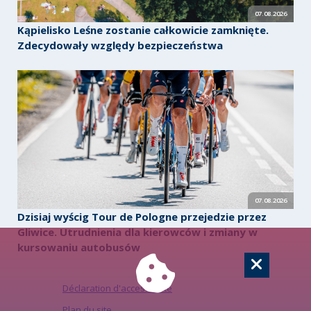
07.08.2026
Kąpielisko Leśne zostanie całkowicie zamknięte.
Zdecydowały względy bezpieczeństwa
07.08.2026
Dzisiaj wyścig Tour de Pologne przejedzie przez
Gliwice. Utrudnienia dla kierowców i zmiany w
kursowaniu autobusów
Déclaration d'accessibilité
Plan du site