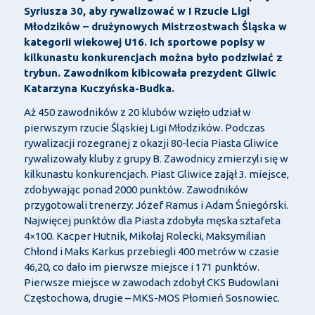
Syriusza 30, aby rywalizować w I Rzucie Ligi
Młodzików – drużynowych Mistrzostwach Śląska w
kategorii wiekowej U16. Ich sportowe popisy w
kilkunastu konkurencjach można było podziwiać z
trybun. Zawodnikom kibicowała prezydent Gliwic
Katarzyna Kuczyńska-Budka.
Aż 450 zawodników z 20 klubów wzięło udział w
pierwszym rzucie Śląskiej Ligi Młodzików. Podczas
rywalizacji rozegranej z okazji 80-lecia Piasta Gliwice
rywalizowały kluby z grupy B. Zawodnicy zmierzyli się w
kilkunastu konkurencjach. Piast Gliwice zajął 3. miejsce,
zdobywając ponad 2000 punktów. Zawodników
przygotowali trenerzy: Józef Ramus i Adam Śniegórski.
Najwięcej punktów dla Piasta zdobyła męska sztafeta
4×100. Kacper Hutnik, Mikołaj Rolecki, Maksymilian
Chłond i Maks Karkus przebiegli 400 metrów w czasie
46,20, co dało im pierwsze miejsce i 171 punktów.
Pierwsze miejsce w zawodach zdobył CKS Budowlani
Częstochowa, drugie – MKS-MOS Płomień Sosnowiec.