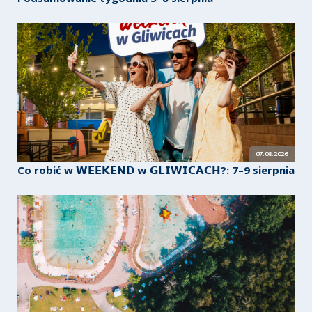
07.08.2026
Co robić w 𝗪𝗘𝗘𝗞𝗘𝗡𝗗 𝘄 𝗚𝗟𝗜𝗪𝗜𝗖𝗔𝗖𝗛?: 7–9 sierpnia