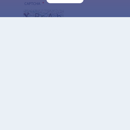
CAPTCHA
Quel code est dissimulé dans l'image ?
Saisir les caractères affichés dans l'image.
Cette question sert à vérifier si vous êtes un
visiteur humain ou non afin d'éviter les
soumissions de pourriel (spam) automatisées.
Alternatywna CAPTCHA Matematyczna
Informacja szczegółowa o przetwarzaniu danych
osobowych
Données ouvertes