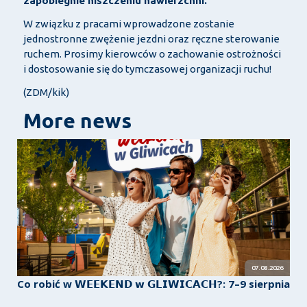
zapobiegnie niszczeniu nawierzchni.
W związku z pracami wprowadzone zostanie
jednostronne zwężenie jezdni oraz ręczne sterowanie
ruchem. Prosimy kierowców o zachowanie ostrożności
i dostosowanie się do tymczasowej organizacji ruchu!
(ZDM/kik)
More news
07.08.2026
Co robić w 𝗪𝗘𝗘𝗞𝗘𝗡𝗗 𝘄 𝗚𝗟𝗜𝗪𝗜𝗖𝗔𝗖𝗛?: 7–9 sierpnia