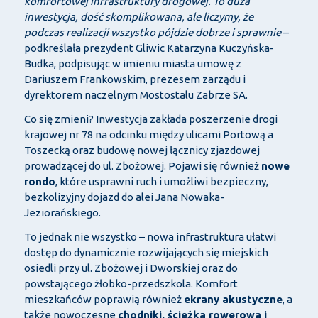
komfortowej infrastruktury drogowej. To duża
inwestycja, dość skomplikowana, ale liczymy, że
podczas realizacji wszystko pójdzie dobrze i sprawnie
–
podkreślała prezydent Gliwic Katarzyna Kuczyńska-
Budka, podpisując w imieniu miasta umowę z
Dariuszem Frankowskim, prezesem zarządu i
dyrektorem naczelnym Mostostalu Zabrze SA.
Co się zmieni? Inwestycja zakłada poszerzenie drogi
krajowej nr 78 na odcinku między ulicami Portową a
Toszecką oraz budowę nowej łącznicy zjazdowej
prowadzącej do ul. Zbożowej. Pojawi się również
nowe
rondo
, które usprawni ruch i umożliwi bezpieczny,
bezkolizyjny dojazd do alei Jana Nowaka-
Jeziorańskiego.
To jednak nie wszystko – nowa infrastruktura ułatwi
dostęp do dynamicznie rozwijających się miejskich
osiedli przy ul. Zbożowej i Dworskiej oraz do
powstającego żłobko-przedszkola. Komfort
mieszkańców poprawią również
ekrany akustyczne
, a
także nowoczesne
chodniki, ścieżka rowerowa i