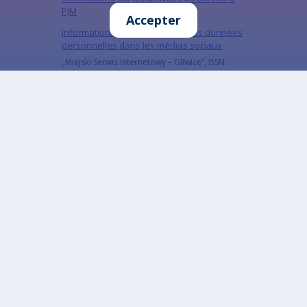
PJM
Accepter
Informations sur la protection des données
personnelles dans les médias sociaux
„Miejski Serwis Internetowy – Gliwice”, ISSN:
1734-5480
Inscrivez-vous à notre newsletter
Abonnez-vous à la newsletter pour être tenu au
courant de nos dernières actualités
Courriel
The subscriber's email address.
CAPTCHA
Quel code est dissimulé dans l'image ?