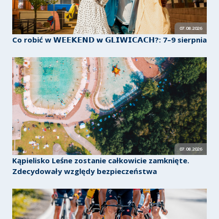
07.08.2026
Co robić w 𝗪𝗘𝗘𝗞𝗘𝗡𝗗 𝘄 𝗚𝗟𝗜𝗪𝗜𝗖𝗔𝗖𝗛?: 7–9 sierpnia
07.08.2026
Kąpielisko Leśne zostanie całkowicie zamknięte.
Zdecydowały względy bezpieczeństwa