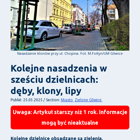
Nasadzanie klonów przy ul. Chopina. Fot. M.Foltyn/UM Gliwice
Kolejne nasadzenia w
sześciu dzielnicach:
dęby, klony, lipy
Miasto
Zielone Gliwice
Publié: 25.03.2025 / Section:
Uwaga: Artykuł starszy niż 1 rok. Informacje
mogą być nieaktualne
Kolejne dzielnice obsadzane są zielenią.