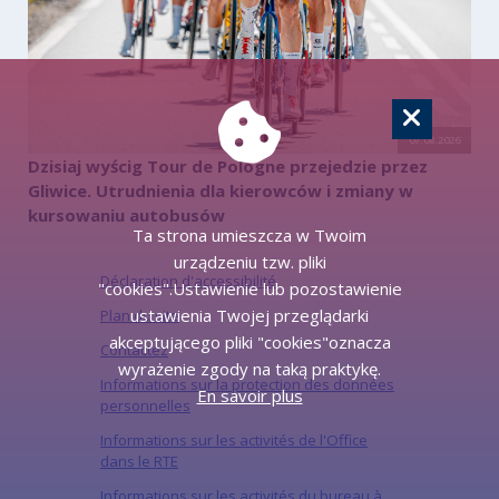
07.08.2026
Dzisiaj wyścig Tour de Pologne przejedzie przez
Gliwice. Utrudnienia dla kierowców i zmiany w
kursowaniu autobusów
Ta strona umieszcza w Twoim
urządzeniu tzw. pliki
Déclaration d'accessibilité
"cookies".Ustawienie lub pozostawienie
ustawienia Twojej przeglądarki
Plan du site
akceptującego pliki "cookies"oznacza
Contactez
wyrażenie zgody na taką praktykę.
Informations sur la protection des données
En savoir plus
personnelles
Informations sur les activités de l'Office
dans le RTE
Informations sur les activités du bureau à