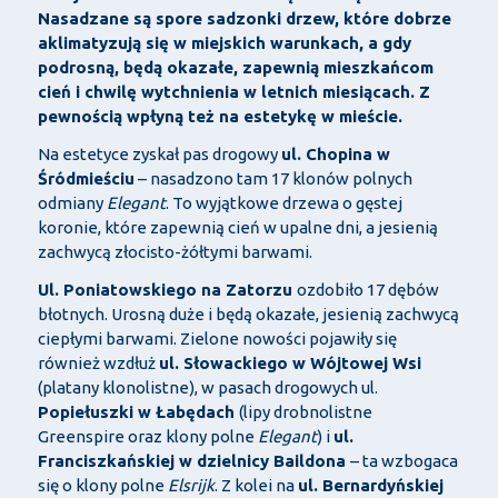
Nasadzane są spore sadzonki drzew, które dobrze
aklimatyzują się w miejskich warunkach, a gdy
podrosną, będą okazałe, zapewnią mieszkańcom
cień i chwilę wytchnienia w letnich miesiącach. Z
pewnością wpłyną też na estetykę w mieście.
Na estetyce zyskał pas drogowy
ul. Chopina w
Śródmieściu
– nasadzono tam 17 klonów polnych
odmiany
Elegant
. To wyjątkowe drzewa o gęstej
koronie, które zapewnią cień w upalne dni, a jesienią
zachwycą złocisto-żółtymi barwami.
Ul. Poniatowskiego na Zatorzu
ozdobiło 17 dębów
błotnych. Urosną duże i będą okazałe, jesienią zachwycą
ciepłymi barwami. Zielone nowości pojawiły się
również wzdłuż
ul. Słowackiego w Wójtowej Wsi
(platany klonolistne), w pasach drogowych ul.
Popiełuszki w Łabędach
(lipy drobnolistne
Greenspire oraz klony polne
Elegant
) i
ul.
Franciszkańskiej w dzielnicy Baildona
– ta wzbogaca
się o klony polne
Elsrijk
. Z kolei na
ul. Bernardyńskiej