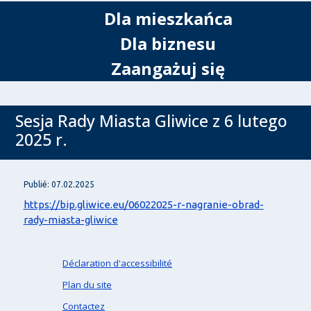
Dla mieszkańca
Dla biznesu
Zaangażuj się
Sesja Rady Miasta Gliwice z 6 lutego
2025 r.
Publié: 07.02.2025
https://bip.gliwice.eu/06022025-r-nagranie-obrad-
rady-miasta-gliwice
Déclaration d'accessibilité
Plan du site
Contactez