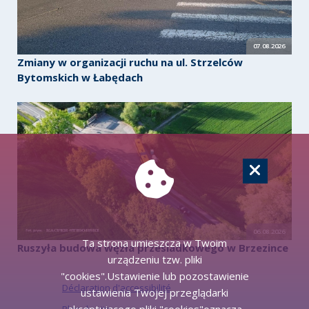
07.08.2026
Zmiany w organizacji ruchu na ul. Strzelców
Bytomskich w Łabędach
06.08.2026
Ta strona umieszcza w Twoim
Ruszyła budowa węzła przesiadkowego w Brzezince
urządzeniu tzw. pliki
"cookies".Ustawienie lub pozostawienie
Déclaration d'accessibilité
ustawienia Twojej przeglądarki