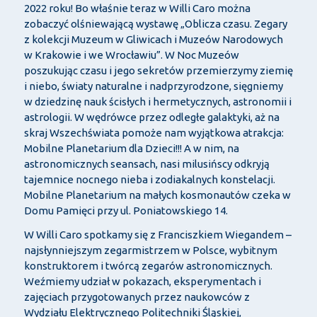
2022 roku! Bo właśnie teraz w Willi Caro można
zobaczyć olśniewającą wystawę „Oblicza czasu. Zegary
z kolekcji Muzeum w Gliwicach i Muzeów Narodowych
w Krakowie i we Wrocławiu”. W Noc Muzeów
poszukując czasu i jego sekretów przemierzymy ziemię
i niebo, światy naturalne i nadprzyrodzone, sięgniemy
w dziedzinę nauk ścisłych i hermetycznych, astronomii i
astrologii. W wędrówce przez odległe galaktyki, aż na
skraj Wszechświata pomoże nam wyjątkowa atrakcja:
Mobilne Planetarium dla Dzieci!!! A w nim, na
astronomicznych seansach, nasi milusińscy odkryją
tajemnice nocnego nieba i zodiakalnych konstelacji.
Mobilne Planetarium na małych kosmonautów czeka w
Domu Pamięci przy ul. Poniatowskiego 14.
W Willi Caro spotkamy się z Franciszkiem Wiegandem –
najsłynniejszym zegarmistrzem w Polsce, wybitnym
konstruktorem i twórcą zegarów astronomicznych.
Weźmiemy udział w pokazach, eksperymentach i
zajęciach przygotowanych przez naukowców z
Wydziału Elektrycznego Politechniki Śląskiej,