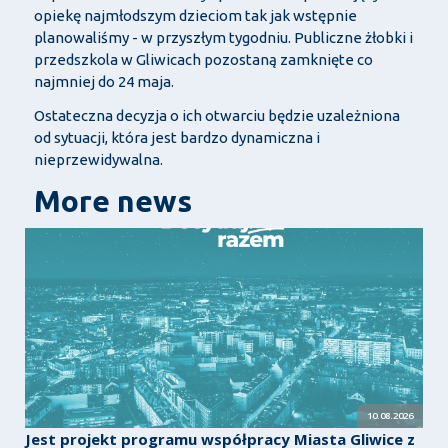
opiekę najmłodszym dzieciom tak jak wstępnie
planowaliśmy - w przyszłym tygodniu. Publiczne żłobki i
przedszkola w Gliwicach pozostaną zamknięte co
najmniej do 24 maja.
Ostateczna decyzja o ich otwarciu będzie uzależniona
od sytuacji, która jest bardzo dynamiczna i
nieprzewidywalna.
More news
10.08.2026
Jest projekt programu współpracy Miasta Gliwice z