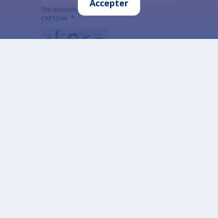
Accepter
The subscriber's email address.
CAPTCHA
Quel code est dissimulé dans l'image ?
Saisir les caractères affichés dans l'image.
Cette question sert à vérifier si vous êtes un
visiteur humain ou non afin d'éviter les
soumissions de pourriel (spam) automatisées.
Alternatywna CAPTCHA Matematyczna
Informacja szczegółowa o przetwarzaniu danych
osobowych
Données ouvertes