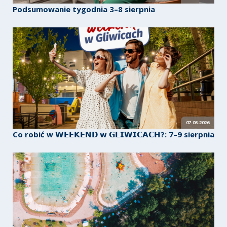
Podsumowanie tygodnia 3–8 sierpnia
07.08.2026
Co robić w 𝗪𝗘𝗘𝗞𝗘𝗡𝗗 𝘄 𝗚𝗟𝗜𝗪𝗜𝗖𝗔𝗖𝗛?: 7–9 sierpnia