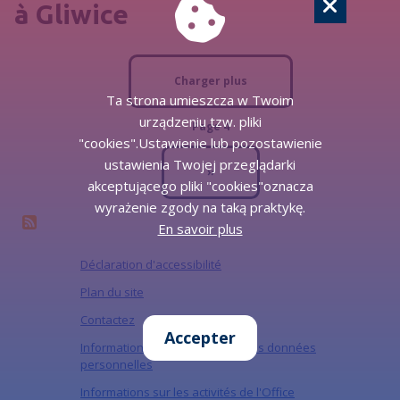
à Gliwice
Pagination
Charger plus
Ta strona umieszcza w Twoim
urządzeniu tzw. pliki
Page 4
"cookies".Ustawienie lub pozostawienie
ustawienia Twojej przeglądarki
Page suivante
››
akceptującego pliki "cookies"oznacza
wyrażenie zgody na taką praktykę.
En savoir plus
Déclaration d'accessibilité
Plan du site
Contactez
Accepter
Informations sur la protection des données
personnelles
Informations sur les activités de l'Office