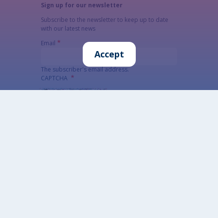
Sign up for our newsletter
Subscribe to the newsletter to keep up to date
with our latest news
Email
Accept
The subscriber's email address.
CAPTCHA
What code is in the image?
Enter the characters shown in the image.
This question is for testing whether or not you
are a human visitor and to prevent automated
spam submissions.
Alternatywna CAPTCHA Matematyczna