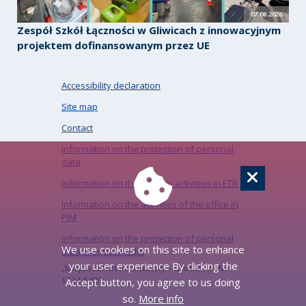
07.08.2026
Zespół Szkół Łączności w Gliwicach z innowacyjnym
projektem dofinansowanym przez UE
Accessibility declaration
Site map
Contact
Information on the protection of personal
data
Information on the Office's activities in ETR
Information on the activities of the office in
PJM
Information on the protection of personal
We use cookies on this site to enhance
data in social media
your user experience By clicking the
„Miejski Serwis Internetowy – Gliwice”, ISSN:
1734-5480
Accept button, you agree to us doing
so.
More info