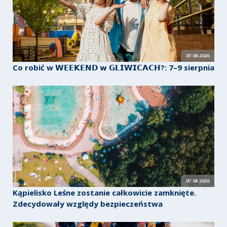
07.08.2026
Co robić w 𝗪𝗘𝗘𝗞𝗘𝗡𝗗 𝘄 𝗚𝗟𝗜𝗪𝗜𝗖𝗔𝗖𝗛?: 7–9 sierpnia
07.08.2026
Kąpielisko Leśne zostanie całkowicie zamknięte.
Zdecydowały względy bezpieczeństwa