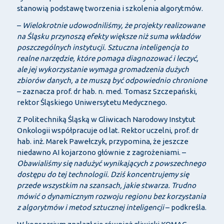
stanowią podstawę tworzenia i szkolenia algorytmów.
–
Wielokrotnie udowodniliśmy, że projekty realizowane
na Śląsku przynoszą efekty większe niż suma wkładów
poszczególnych instytucji. Sztuczna inteligencja to
realne narzędzie, które pomaga diagnozować i leczyć,
ale jej wykorzystanie wymaga gromadzenia dużych
zbiorów danych, a te muszą być odpowiednio chronione
– zaznacza prof. dr hab. n. med. Tomasz Szczepański,
rektor Śląskiego Uniwersytetu Medycznego.
Z Politechniką Śląską w Gliwicach Narodowy Instytut
Onkologii współpracuje od lat. Rektor uczelni, prof. dr
hab. inż. Marek Pawełczyk, przypomina, że jeszcze
niedawno AI kojarzono głównie z zagrożeniami. –
Obawialiśmy się nadużyć wynikających z powszechnego
dostępu do tej technologii. Dziś koncentrujemy się
przede wszystkim na szansach, jakie stwarza. Trudno
mówić o dynamicznym rozwoju regionu bez korzystania
z algorytmów i metod sztucznej inteligencji
– podkreśla.