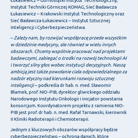
Łukasiewicz – Górnośląski Instytut Technologiczny,
Instytut Techniki Górniczej KOMAG, Sieć Badawcza
Łukasiewicz – Krakowski Instytut Technologiczny oraz
Sieć Badawcza Łukasiewicz – Instytut Sztucznej
Inteligencji i Cyberbezpieczeństwa.
–
Zależy nam, by rozwijać współpracę przede wszystkim
w dziedzinie medycyny, ale również w wielu innych
obszarach. Chcemy wspólnie pracować nad projektami
badawczymi, zabiegać o środki na rozwój technologii AI
i tworzyć silny głos wobec instytucji decyzyjnych. Naszą
ambicją jest także powołanie ciała odpowiedzialnego za
nadzór etyczny nad kierunkami rozwoju sztucznej
inteligencji
– podkreśla dr hab. n. med. Sławomir
Blamek, prof. NIO-PIB, dyrektor gliwickiego oddziału
Narodowego Instytutu Onkologii i inicjator powstania
konsorcjum. Koordynatorem projektu z ramienia NIO-
PIB jest prof. dr hab. n. med. Rafał Tarnawski, kierownik
II Kliniki Radioterapii i Chemioterapii.
Jednym z kluczowych obszarów współpracy będzie
cyberbezpieczeństwo – ochrona danych, które