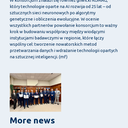
W konsorcjum znalazł się również gliwicki KOMAG,
który technologie oparte na AI rozwija od 25 lat – od
sztucznych sieci neuronowych po algorytmy
genetyczne i obliczenia ewolucyjne. W ocenie
wszystkich partnerów powołanie konsorcjum to ważny
krok w budowaniu współpracy między wiodącymi
instytucjami badawczymi w regionie, które łączy
wspólny cel: tworzenie nowatorskich metod
przetwarzania danych i wdrażanie technologii opartych
na sztucznej inteligencji. (mf)
More news