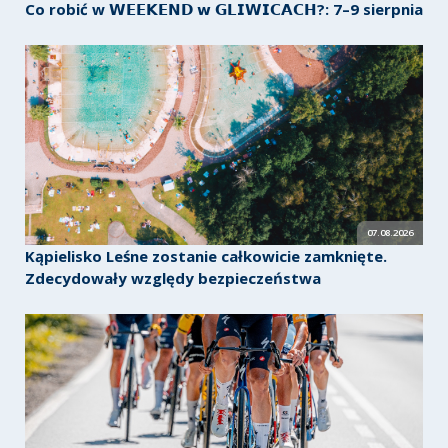
Co robić w 𝗪𝗘𝗘𝗞𝗘𝗡𝗗 𝘄 𝗚𝗟𝗜𝗪𝗜𝗖𝗔𝗖𝗛?: 7–9 sierpnia
07.08.2026
Kąpielisko Leśne zostanie całkowicie zamknięte.
Zdecydowały względy bezpieczeństwa