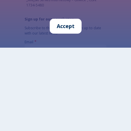
1734-5480
Sign up for our newsletter
Accept
Subscribe to the newsletter to keep up to date
with our latest news
Email
The subscriber's email address.
CAPTCHA
What code is in the image?
Enter the characters shown in the image.
This question is for testing whether or not you
are a human visitor and to prevent automated
spam submissions.