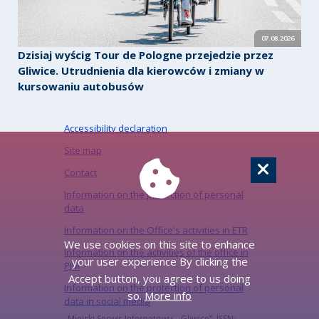
07.08.2026
Dzisiaj wyścig Tour de Pologne przejedzie przez
Gliwice. Utrudnienia dla kierowców i zmiany w
kursowaniu autobusów
Accessibility declaration
Site map
Contact
Information on the protection of personal
data
Information on the Office's activities in ETR
We use cookies on this site to enhance
Information on the activities of the office in
your user experience By clicking the
PJM
Accept button, you agree to us doing
Information on the protection of personal
so.
More info
data in social media
„Miejski Serwis Internetowy – Gliwice”, ISSN: