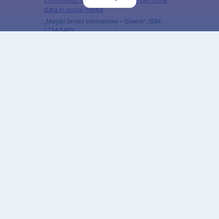
Information on the protection of personal
data in social media
„Miejski Serwis Internetowy – Gliwice”, ISSN:
1734-5480
Sign up for our newsletter
Subscribe to the newsletter to keep up to date
with our latest news
Email
The subscriber's email address.
CAPTCHA
What code is in the image?
Enter the characters shown in the image.
This question is for testing whether or not you
are a human visitor and to prevent automated