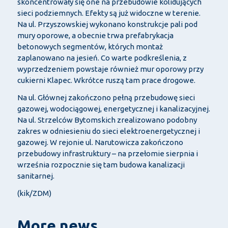
skoncentrowały się one na przebudowie kolidujących
sieci podziemnych. Efekty są już widoczne w terenie.
Na ul. Przyszowskiej wykonano konstrukcje pali pod
mury oporowe, a obecnie trwa prefabrykacja
betonowych segmentów, których montaż
zaplanowano na jesień. Co warte podkreślenia, z
wyprzedzeniem powstaje również mur oporowy przy
cukierni Klapec. Wkrótce ruszą tam prace drogowe.
Na ul. Głównej zakończono pełną przebudowę sieci
gazowej, wodociągowej, energetycznej i kanalizacyjnej.
Na ul. Strzelców Bytomskich zrealizowano podobny
zakres w odniesieniu do sieci elektroenergetycznej i
gazowej. W rejonie ul. Narutowicza zakończono
przebudowy infrastruktury – na przełomie sierpnia i
września rozpocznie się tam budowa kanalizacji
sanitarnej.
(kik/ZDM)
More news