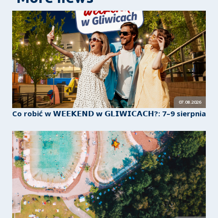
07.08.2026
Co robić w 𝗪𝗘𝗘𝗞𝗘𝗡𝗗 𝘄 𝗚𝗟𝗜𝗪𝗜𝗖𝗔𝗖𝗛?: 7–9 sierpnia