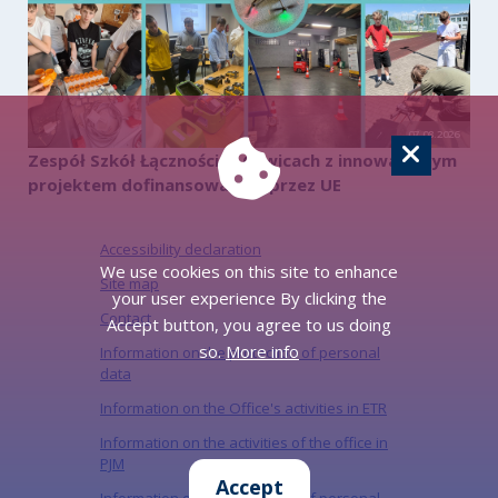
07.08.2026
Zespół Szkół Łączności w Gliwicach z innowacyjnym
projektem dofinansowanym przez UE
Accessibility declaration
We use cookies on this site to enhance
Site map
your user experience By clicking the
Contact
Accept button, you agree to us doing
so.
More info
Information on the protection of personal
data
Information on the Office's activities in ETR
Information on the activities of the office in
PJM
Accept