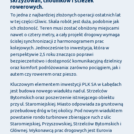
skrzyżowań, chodników i ścieżek
rowerowych.
To jedna z najbardziej złożonych operacji ostatnich lat
w tej części Gliwic. Skala robót jest duża, podobnie jak
ich złożoność. Teren musi zostać obniżony miejscami
nawet o cztery metry, a cały projekt drogowy wymaga
ścisłej synchronizacji z harmonogramem prac
kolejowych. Jednocześnie to inwestycja, która w
perspektywie 2,5 roku znacząco poprawi
bezpieczeństwo i dostępność komunikacyjną dzielnicy
oraz komfort podróżowania: zarówno pociągiem, jak i
autem czy rowerem oraz pieszo.
Kluczowym elementem inwestycji PLK SA w Łabędach
jest budowa nowego wiaduktu nad ul. Strzelców
Bytomskich oraz poszerzenie istniejącego obiektu
przy ul. Staromiejskiej. Miasto odpowiada za gruntowną
przebudowę dróg w tej okolicy. Pod nowym wiaduktem
powstanie rondo turbinowe zbierające ruch z ulic
Staromiejskiej, Przyszowskiej, Strzelców Bytomskich i
Głównej. Wykonawcą prac drogowych jest Eurovia